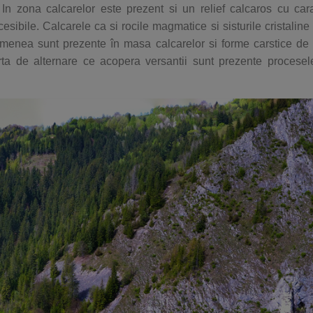
. In zona calcarelor este prezent si un relief calcaros cu car
cesibile. Calcarele ca si rocile magmatice si sisturile cristaline
nea sunt prezente în masa calcarelor si forme carstice de t
arta de alternare ce acopera versantii sunt prezente procese