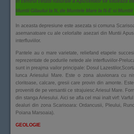
In centrul cetatii naturale a Apusenilor se situeaza d
Muntii Gilaului la N, de Muntele Mare la N-E si Muntiii
In aceasta depresiune este asezata si comuna Scarisoara.
asemanatoare cu ale celorlalte asezari din Muntii Apuse
interfluviilor.
Pantele au o mare varietate, reliefand etapele succesi
reprezentate de podurile netede ale interfluviilor-Preluc
sunt in preajma vailor principale: Dosul Lazestilor,Scort
lunca Ariesului Mare. Este o zona aluvionara cu nisipu
cloritoase, calcare, gresii care provin din amonte. Este
proveniti de pe versantii ce strajuiesc Ariesul Mare. For
din stanga Ariesului. Aici se afla cel mai inalt virf: Va
dealuri din zona Scarisoara: Ordancusii, Pleului, Run
Poiana Marsoaia).
GEOLOGIE