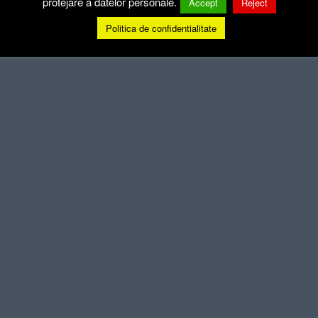
protejare a datelor personale.
Accept
Reject
Politica de confidentialitate