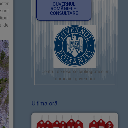
acter
GUVERNUL
ROMÂNIEI E-
 sunt
CONSULTARE
ipul
le de
Centrul de resurse bibliografice în
domeniul guvernării
Ultima oră