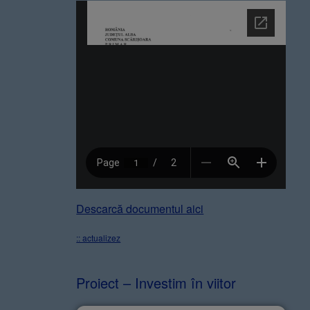
Descarcă documentul aici
:: actualizez
Proiect – Investim în viitor