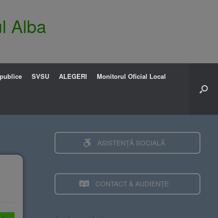
l Alba
 publice
SVSU
ALEGERI
Monitorul Oficial Local
ASISTENȚĂ SOCIALĂ
CONTACT & AUDIENȚE