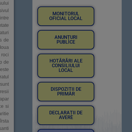
sului
sivul
MONITORUL
intre
OFICIAL LOCAL
ntate
aturi
ANUNȚURI
os de
PUBLICE
 doua
roci
HOTĂRĂRI ALE
mp de
CONSILIULUI
Peste
LOCAL
ratul
 sunt
DISPOZIȚII DE
resii
PRIMAR
 apar
ce si
DECLARAȚII DE
ritie
AVERE
îrsta
santi