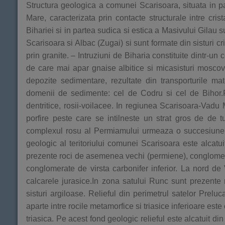
Structura geologica a comunei Scarisoara, situata in pa
Mare, caracterizata prin contacte structurale intre crist
Bihariei si in partea sudica si estica a Masivului Gilau 
Scarisoara si Albac (Zugai) si sunt formate din sisturi cr
prin granite. – Intruziuni de Biharia constituite dintr-un c
de care mai apar gnaise albitice si micasisturi mosco
depozite sedimentare, rezultate din transporturile ma
domenii de sedimente: cel de Codru si cel de Bihor.P
dentritice, rosii-voilacee. In regiunea Scarisoara-Va
porfire peste care se intilneste un strat gros de de tuf
complexul rosu al Permiamului urmeaza o succesiune de
geologic al teritoriului comunei Scarisoara este alcatui
prezente roci de asemenea vechi (permiene), conglomerate, 
conglomerate de virsta carbonifer inferior. La nord de 
calcarele jurasice.In zona satului Runc sunt prezente ro
sisturi argiloase. Relieful din perimetrul satelor Preluca
aparte intre rocile metamorfice si triasice inferioare este 
triasica. Pe acest fond geologic relieful este alcatuit d