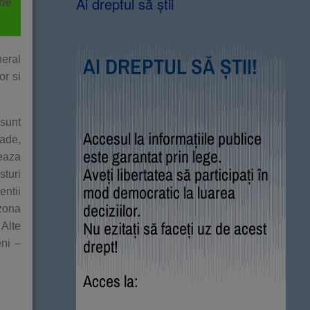
Ai dreptul să știi
 de
AI DREPTUL SĂ ȘTII!
neral
or si
 sunt
Accesul la informațiile publice
rade,
este garantat prin lege.
meaza
Aveți libertatea să participați în
sturi
mod democratic la luarea
entii
deciziilor.
 zona
Nu ezitați să faceți uz de acest
 Alte
drept!
eni –
Acces la: