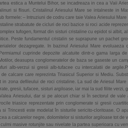
rtea estica a Muntelui Bihor, se incadreaza in cea a Vaii Arie
alinuri si flisuri. Cristalinul Ariesului Mare se intalneste in Ma
sub formele: – Intruziuni de codru care taie Valea Ariesului Mare 
istaline strabatute de cicluri de roci bazice si roci acide repreze
omplex tufogen, format din sisturi cristaline cu epidot si albit, al
vitice. Peste fundamentul cristalin se suprapune un pachet gr
terialelor dezagregate. In bazinul Ariesului Mare evoluaeza
ermiamul cuprinde depozite alcatuite dintr-o gama larga de 
du Motilor, deasupra conglomeratelor de baza se gaseste un ca
uri alb-verzui si gresii alb-tufacee cu intercalatii de argile.
 calcare care reprezinta Triasicul Superior si Mediu. Subst
t in zona defileului de roci cristaline. La sud de Ariesul Mare
gresii, tufacee, sisturi argiloase, iar mai la sud filite verzi, g
Valea Ariesului, dar si pe alocuri chiar si în sectorul de vale
cile triasice reprezentate prin conglomerate si gresii cuartiti
 si Trincesti este modelat în sisturile sericito-cloritoase. O apa
cea a calcarelor negre, dolomitelor si sisturilor argiloase tot de v
in culmi masive rotunjite sau nivelate la partea superioara cu ver