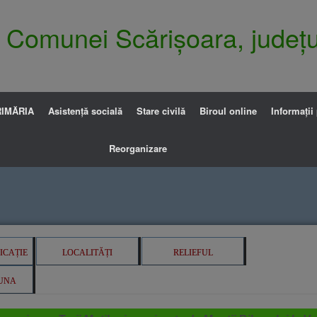
ia Comunei Scărișoara, județu
IMĂRIA
Asistență socială
Stare civilă
Biroul online
Informații
Reorganizare
ICAȚIE
LOCALITĂȚI
RELIEFUL
AUNA