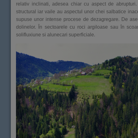
relativ inclinati, adesea chiar cu aspect de abrupturi
structural iar vaile au aspectul unor chei salbatice inac
supuse unor intense procese de dezagregare. De aseme
dolinelor. În sectoarele cu roci argiloase sau în sco
solifluxiune si alunecari superficiale.