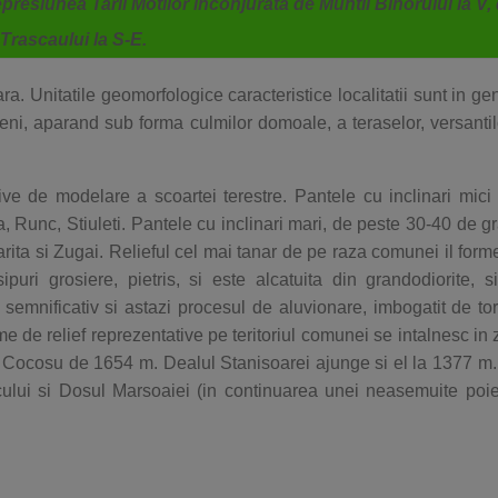
epresiunea Tarii Motilor inconjurata de Muntii Bihorului la V,
 Trascaului la S-E.
 Unitatile geomorfologice caracteristice localitatii sunt in ge
ni, aparand sub forma culmilor domoale, a teraselor, versantil
ve de modelare a scoartei terestre. Pantele cu inclinari mici
a, Runc, Stiuleti. Pantele cu inclinari mari, de peste 30-40 de g
arita si Zugai. Relieful cel mai tanar de pe raza comunei il for
ri grosiere, pietris, si este alcatuita din grandodiorite, si
 semnificativ si astazi procesul de aluvionare, imbogatit de tor
me de relief reprezentative pe teritoriul comunei se intalnesc in
rful Cocosu de 1654 m. Dealul Stanisoarei ajunge si el la 1377 m.
cului si Dosul Marsoaiei (in continuarea unei neasemuite poi