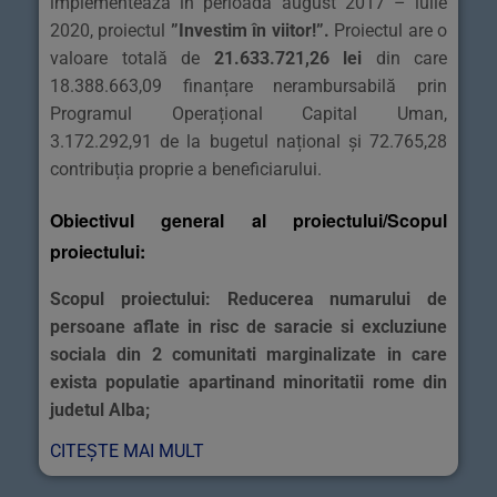
implementează în perioada august 2017 – iulie
2020, proiectul
”Investim în viitor!”
.
Proiectul are o
valoare totală de
21.633.721,26 lei
din care
18.388.663,09 finanțare nerambursabilă prin
Programul Operațional Capital Uman,
3.172.292,91 de la bugetul național și 72.765,28
contribuția proprie a beneficiarului.
Obiectivul general al proiectului/Scopul
proiectului:
Scopul proiectului: Reducerea numarului de
persoane aflate in risc de saracie si excluziune
sociala din 2 comunitati marginalizate in care
exista populatie apartinand minoritatii rome din
judetul Alba;
CITEȘTE MAI MULT