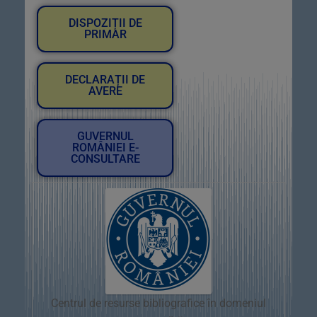
DISPOZIȚII DE
PRIMAR
DECLARAȚII DE
AVERE
GUVERNUL
ROMÂNIEI E-
CONSULTARE
Centrul de resurse bibliografice în domeniul