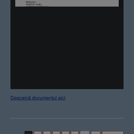
Descarcă documentul aici
Post navigation