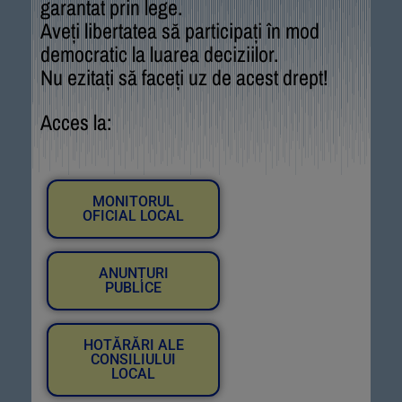
garantat prin lege.
Aveți libertatea să participați în mod
democratic la luarea deciziilor.
Nu ezitați să faceți uz de acest drept!
Acces la:
MONITORUL
OFICIAL LOCAL
ANUNȚURI
PUBLICE
HOTĂRĂRI ALE
CONSILIULUI
LOCAL