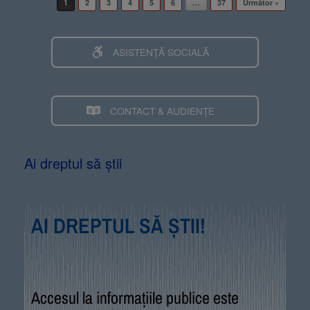
1
2
3
4
5
6
…
37
Următor »
ASISTENȚĂ SOCIALĂ
CONTACT & AUDIENȚE
Ai dreptul să știi
AI DREPTUL SĂ ȘTII!
Accesul la informațiile publice este