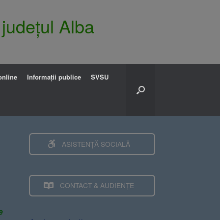
 județul Alba
online
Informații publice
SVSU
ASISTENȚĂ SOCIALĂ
CONTACT & AUDIENȚE
e