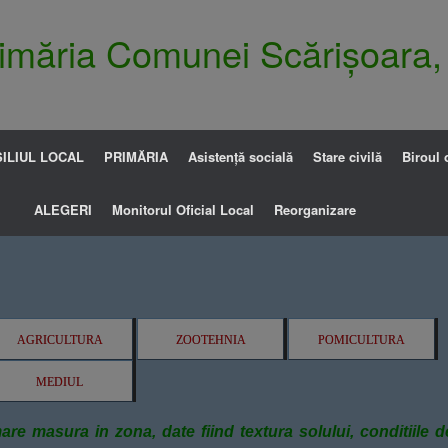
Primăria Comunei Scărișoara,
ILIUL LOCAL
PRIMĂRIA
Asistență socială
Stare civilă
Biroul 
ALEGERI
Monitorul Oficial Local
Reorganizare
AGRICULTURA
ZOOTEHNIA
POMICULTURA
MEDIUL
re masura in zona, date fiind textura solului, conditiile d