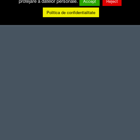
protejare a datelor personale.
Accept
Reject
Politica de confidentialitate