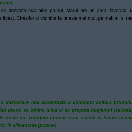
omunei.
i se dezvolta mai bine prunul. Marul are un areal favorabil l
livezi. Ciresilor si visinilor le prieste mai mult pe inaltimi si ma
 o dezvoltare mai accentuata a cunoscut cultura prunului
Din prune se obtine tuica si se prepara magiunul (silvoita)
e peste an. Totodata prunele erau uscate in locuri specia
ior in alimentatie (poame).