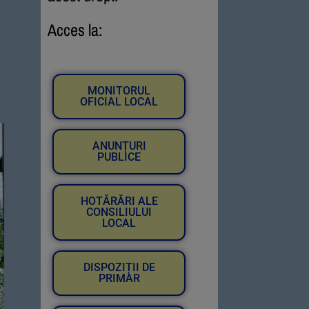
Acces la:
MONITORUL
OFICIAL LOCAL
ANUNȚURI
PUBLICE
HOTĂRĂRI ALE
CONSILIULUI
LOCAL
DISPOZIȚII DE
PRIMAR