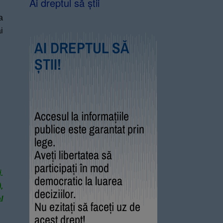
Ai dreptul să știi
a
i
AI DREPTUL SĂ
ȘTII!
Accesul la informațiile
publice este garantat prin
lege.
Aveți libertatea să
participați în mod
.
democratic la luarea
,
deciziilor.
l
Nu ezitați să faceți uz de
acest drept!