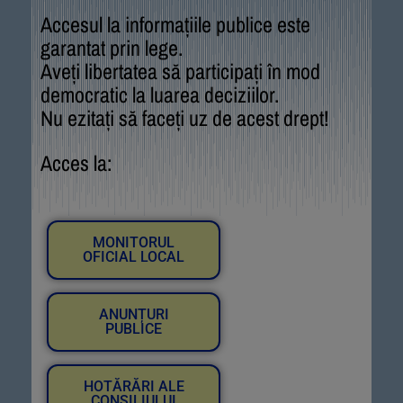
Accesul la informațiile publice este
garantat prin lege.
Aveți libertatea să participați în mod
democratic la luarea deciziilor.
Nu ezitați să faceți uz de acest drept!
Acces la:
MONITORUL
OFICIAL LOCAL
ANUNȚURI
PUBLICE
HOTĂRĂRI ALE
CONSILIULUI