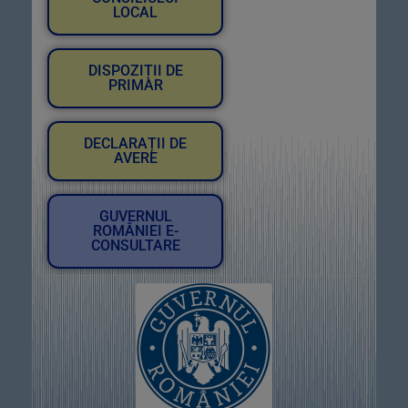
LOCAL
DISPOZIȚII DE
PRIMAR
DECLARAȚII DE
AVERE
GUVERNUL
ROMÂNIEI E-
CONSULTARE