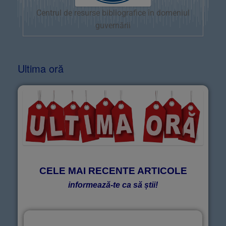
Centrul de resurse bibliografice în domeniul
guvernării
Ultima oră
CELE MAI RECENTE ARTICOLE
informează-te ca să știi!