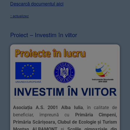
Descarcă documentul aici
:: actualizez
Proiect – Investim în viitor
Asociația A.S. 2001 Alba Iulia
, în calitate de
beneficiar, împreună cu
Primăria Cîmpeni,
Primăria Scărișoara, Clubul de Ecologie și Turism
Montan ALBAMONT
și
Școlile gimnaziale din