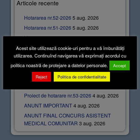
Articole recente
Hotararea nr.52-2026
5 aug. 2026
Hotararea nr.51-2026
5 aug. 2026
Hotararea nr.50-2026
5 aug. 2026
Hotararea nr.49-2026
5 aug. 2026
Acest site utilizează cookie-uri pentru a vă îmbunătăți
utilizarea. Continuînd navigarea vă exprimați acordul cu
Hotararea nr.48-2026
5 aug. 2026
politica noastră de protejare a datelor personale.
Accept
Proces verbal 20.07.2026
5 aug. 2026
Reject
Politica de confidentialitate
Minuta sedintei ordinare din data de
05.08.2026
5 aug. 2026
Proiect de hotarare nr.53-2026
4 aug. 2026
ANUNT IMPORTANT
4 aug. 2026
ANUNT FINAL CONCURS ASISTENT
MEDICAL COMUNITAR
3 aug. 2026