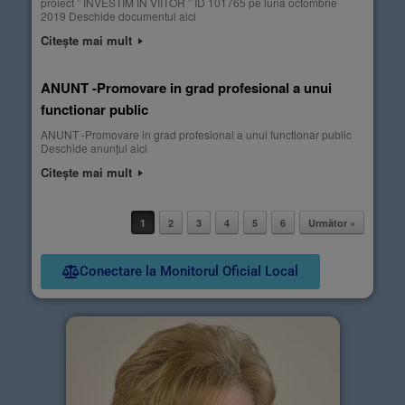
proiect ” INVESTIM IN VIITOR ” ID 101765 pe luna octombrie
2019 Deschide documentul aici
Citește mai mult
ANUNT -Promovare in grad profesional a unui
functionar public
ANUNT -Promovare in grad profesional a unui functionar public
Deschide anunțul aici
Citește mai mult
1
2
3
4
5
6
Următor »
Post navigation
Conectare la Monitorul Oficial Local