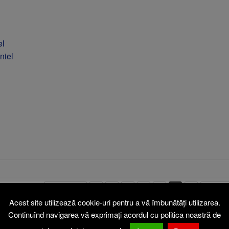
el
niel
« Anterioară
1
2
3
4
5
6
7
Următor
Acest site utilizează cookie-uri pentru a vă îmbunătăți utilizarea.
Continuînd navigarea vă exprimați acordul cu politica noastră de