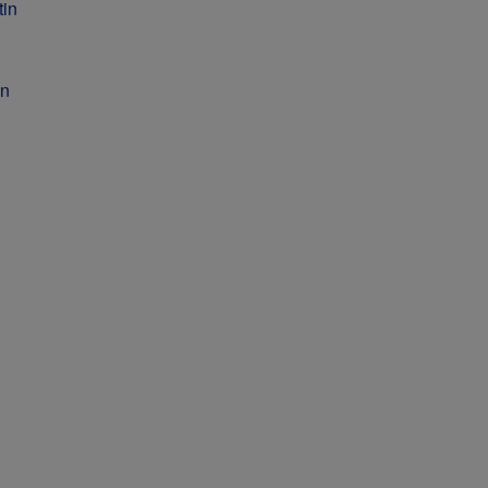
tin
in
i