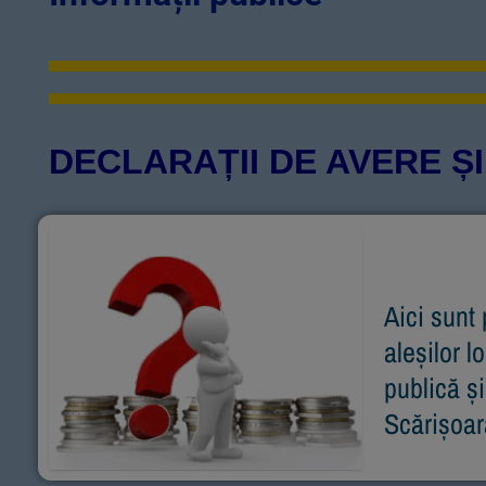
DECLARAȚII DE AVERE ȘI
Aici sunt 
aleșilor l
publică și
Scărișoar