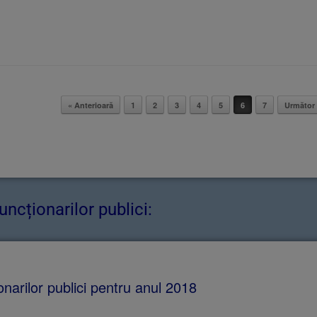
« Anterioară
1
2
3
4
5
6
7
Următor
uncționarilor publici:
onarilor publici pentru anul 2018