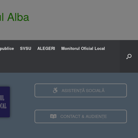
l Alba
 publice
SVSU
ALEGERI
Monitorul Oficial Local
ASISTENȚĂ SOCIALĂ
CONTACT & AUDIENȚE