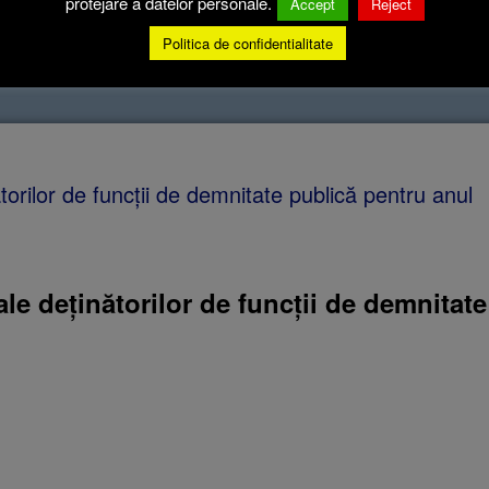
protejare a datelor personale.
Accept
Reject
Politica de confidentialitate
demnitarilor locali:
ătorilor de funcții de demnitate publică pentru anul
ale
deținătorilor de funcții de demnitate