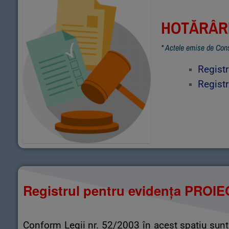
HOTĂRÂRI
* Actele emise de Cons
Regist
Regist
Registrul pentru evidența PRO
​Conform Legii nr. 52/2003 în acest spațiu sunt 