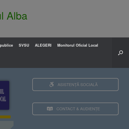
l Alba
 publice
SVSU
ALEGERI
Monitorul Oficial Local
ASISTENȚĂ SOCIALĂ
CONTACT & AUDIENȚE