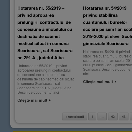
Hotararea nr. 55/2019 –
Hotararea nr. 54/2019
privind aprobarea
privind stabilirea
prelungirii contractului de
cuantumului burselor
concesiune a imobilului cu
scolare pe sem I an sco
destinatia de cabinet
2019-2020 pt elevii Scoli
medical situat in comuna
gimnaziale Scarisoara
Scarisoara , sat Scarisoara
Hotararea nr. 54/2019 privind
stabilirea cuantumului burselo
nr. 291 A , judetul Alba
scolare pe sem I an scolar 201
2020 pt elevii Scolii gimnazial
Hotararea nr. 55/2019 – privind
Scarisoara Deschide documen
aprobarea prelungirii contractului
aici
de concesiune a imobilului cu
destinatia de cabinet medical situat
Citește mai mult
in comuna Scarisoara , sat
Scarisoara nr. 291 A , judetul Alba
Deschide documentul aici
Citește mai mult
« Anterioară
1
…
42
43
Post navigation