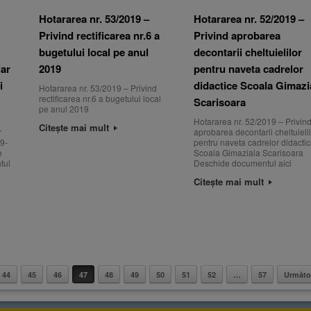
Hotararea nr. 53/2019 –
Hotararea nr. 52/2019 –
Privind rectificarea nr.6 a
Privind aprobarea
bugetului local pe anul
decontarii cheltuielilor
lar
2019
pentru naveta cadrelor
i
didactice Scoala Gimazi
Hotararea nr. 53/2019 – Privind
rectificarea nr.6 a bugetului local
Scarisoara
pe anul 2019
Hotararea nr. 52/2019 – Privin
Citește mai mult
r
aprobarea decontarii cheltuieli
9-
pentru naveta cadrelor didacti
e
Scoala Gimaziala Scarisoara
tul
Deschide documentul aici
Citește mai mult
44
45
46
47
48
49
50
51
52
…
57
Următo