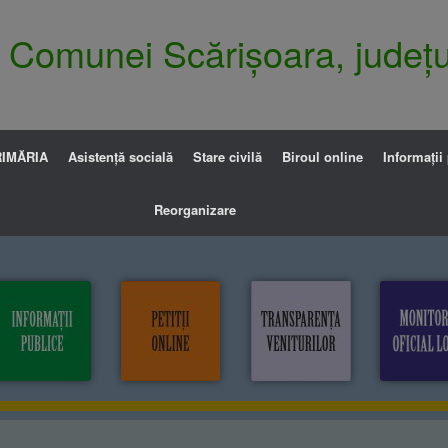
ia Comunei Scărișoara, județu
IMĂRIA
Asistență socială
Stare civilă
Biroul online
Informații
Reorganizare