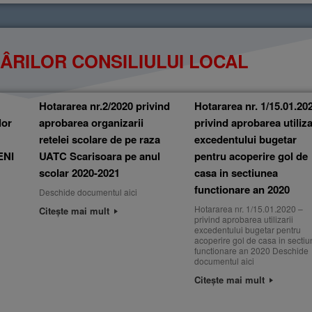
ĂRÂRILOR CONSILIULUI LOCAL
Hotararea nr.2/2020 privind
Hotararea nr. 1/15.01.20
lor
aprobarea organizarii
privind aprobarea utiliza
retelei scolare de pe raza
excedentului bugetar
ENI
UATC Scarisoara pe anul
pentru acoperire gol de
scolar 2020-2021
casa in sectiunea
functionare an 2020
Deschide documentul aici
Hotararea nr. 1/15.01.2020 –
Citește mai mult
privind aprobarea utilizarii
excedentului bugetar pentru
acoperire gol de casa in secti
functionare an 2020 Deschide
documentul aici
Citește mai mult