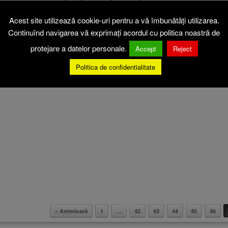
blică.
Acest site utilizează cookie-uri pentru a vă îmbunătăți utilizarea.
l primăriei comunei Scărișoara sau pe această pagi
Continuînd navigarea vă exprimați acordul cu politica noastră de
protejare a datelor personale.
Accept
Reject
de a fi date publicității.
Politica de confidentialitate
« Anterioară
1
…
42
43
44
45
46