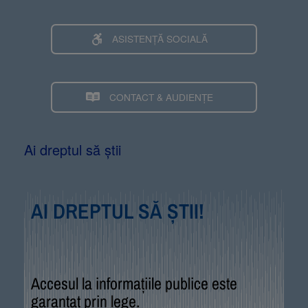
ASISTENȚĂ SOCIALĂ
CONTACT & AUDIENȚE
Ai dreptul să știi
AI DREPTUL SĂ ȘTII!
Accesul la informațiile publice este
garantat prin lege.