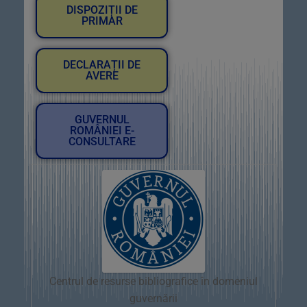
DISPOZIȚII DE
PRIMAR
DECLARAȚII DE
AVERE
GUVERNUL
ROMÂNIEI E-
CONSULTARE
Centrul de resurse bibliografice în domeniul
guvernării