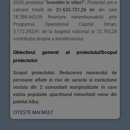
2020, proiectul
”Investim în viitor!”
.
Proiectul are o
valoare totală de
21.633.721,26 lei
din care
18.388.663,09 finanțare nerambursabilă prin
Programul Operațional Capital Uman,
3.172.292,91 de la bugetul național și 72.765,28
contribuția proprie a beneficiarului.
Obiectivul general al proiectului/Scopul
proiectului:
Scopul proiectului: Reducerea numarului de
persoane aflate in risc de saracie si excluziune
sociala din 2 comunitati marginalizate in care
exista populatie apartinand minoritatii rome din
judetul Alba;
CITEȘTE MAI MULT