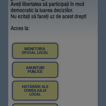
Aveți libertatea să participați în mod
democratic la luarea deciziilor.
Nu ezitați să faceți uz de acest drept!
Acces la:
MONITORUL
OFICIAL LOCAL
ANUNȚURI
PUBLICE
HOTĂRĂRI ALE
CONSILIULUI
LOCAL