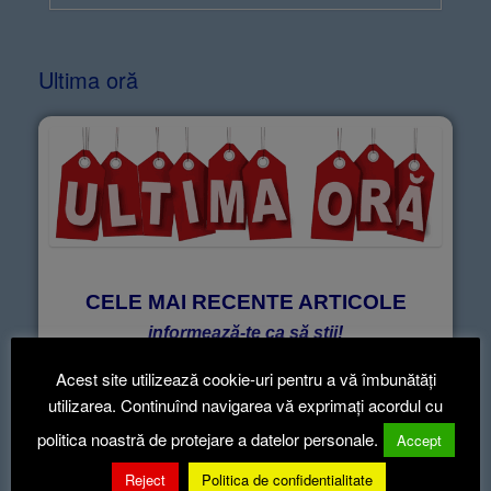
Ultima oră
CELE MAI RECENTE ARTICOLE
informează-te ca să știi!
Acest site utilizează cookie-uri pentru a vă îmbunătăți
utilizarea. Continuînd navigarea vă exprimați acordul cu
Articole recente
politica noastră de protejare a datelor personale.
Accept
Reject
Politica de confidentialitate
Hotararea nr.52-2026
5 aug. 2026