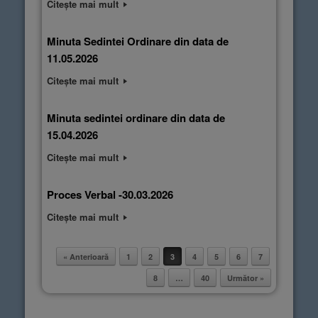
Citește mai mult
Minuta Sedintei Ordinare din data de
11.05.2026
Citește mai mult
Minuta sedintei ordinare din data de
15.04.2026
Citește mai mult
Proces Verbal -30.03.2026
Citește mai mult
« Anterioară
1
2
3
4
5
6
7
Post navigation
8
…
40
Următor »