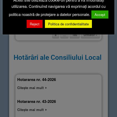
utilizarea. Continuînd navigarea vă exprimați acordul cu
politica noastră de protejare a datelor personale.
Accept
Reject
Politica de confidentialitate
« Anterioară
1
2
3
4
5
6
7
Post navigation
8
…
185
Următor »
Hotărâri ale Consiliului Local
Hotararea nr. 44-2026
Citește mai mult
Hotararea nr. 43-2026
Citește mai mult