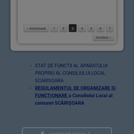
« Anterioară
1
2
3
4
5
6
7
Post navigation
Următor »
STAT DE FUNCTII AL APARATULUI
PROPRIU AL CONSILIULUI LOCAL
SCARISOARA
REGULAMENTUL DE ORGANIZARE ȘI
FUNCȚIONARE
a Consiliului Local al
comunei SCĂRIȘOARA
ASISTENȚĂ SOCIALĂ