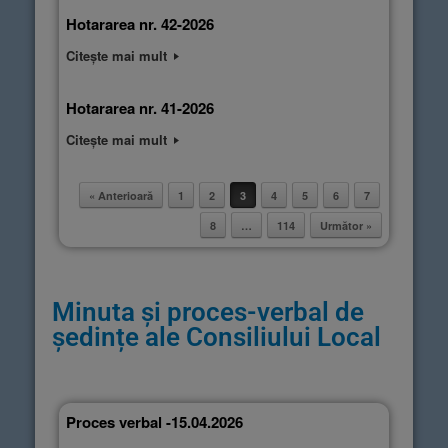
Hotararea nr. 42-2026
Citește mai mult
Hotararea nr. 41-2026
Citește mai mult
« Anterioară
1
2
3
4
5
6
7
Post navigation
8
…
114
Următor »
Minuta și proces-verbal de
ședințe ale Consiliului Local
Proces verbal -15.04.2026