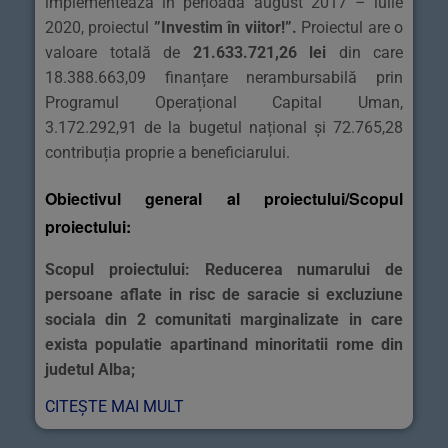
implementează în perioada august 2017 – iulie
2020, proiectul
”Investim în viitor!”
.
Proiectul are o
valoare totală de
21.633.721,26 lei
din care
18.388.663,09 finanțare nerambursabilă prin
Programul Operațional Capital Uman,
3.172.292,91 de la bugetul național și 72.765,28
contribuția proprie a beneficiarului.
Obiectivul general al proiectului/Scopul
proiectului:
Scopul proiectului: Reducerea numarului de
persoane aflate in risc de saracie si excluziune
sociala din 2 comunitati marginalizate in care
exista populatie apartinand minoritatii rome din
judetul Alba;
CITEȘTE MAI MULT