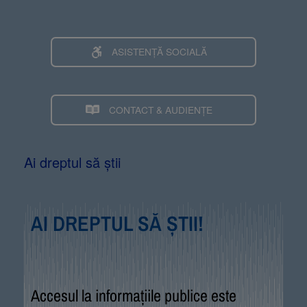
ASISTENȚĂ SOCIALĂ
CONTACT & AUDIENȚE
Ai dreptul să știi
AI DREPTUL SĂ ȘTII!
Accesul la informațiile publice este