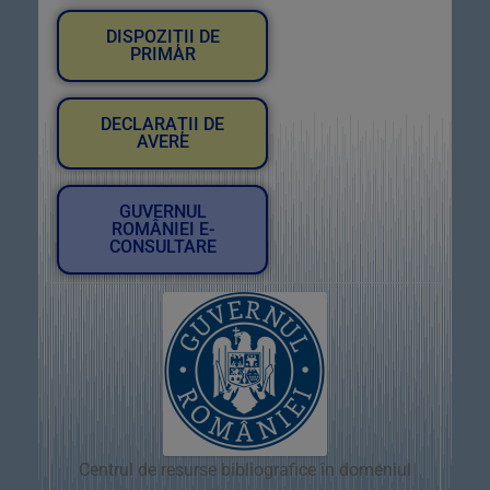
DISPOZIȚII DE
PRIMAR
DECLARAȚII DE
AVERE
GUVERNUL
ROMÂNIEI E-
CONSULTARE
Centrul de resurse bibliografice în domeniul