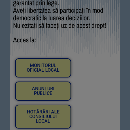
garantat prin lege.
Aveți libertatea să participați în mod
democratic la luarea deciziilor.
Nu ezitați să faceți uz de acest drept!
Acces la:
MONITORUL
OFICIAL LOCAL
ANUNȚURI
PUBLICE
HOTĂRĂRI ALE
CONSILIULUI
LOCAL