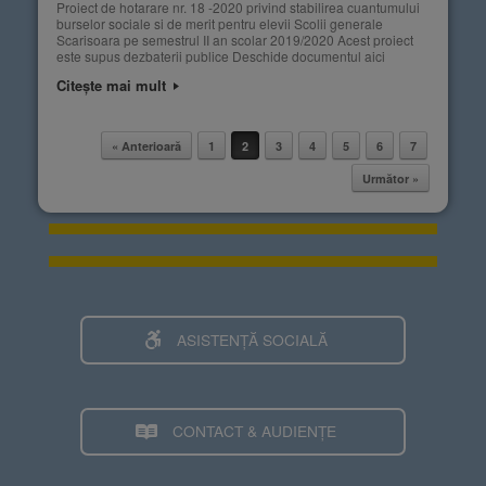
Proiect de hotarare nr. 18 -2020 privind stabilirea cuantumului
burselor sociale si de merit pentru elevii Scolii generale
Scarisoara pe semestrul II an scolar 2019/2020 Acest proiect
este supus dezbaterii publice Deschide documentul aici
Citește mai mult
« Anterioară
1
2
3
4
5
6
7
Post navigation
Următor »
ASISTENȚĂ SOCIALĂ
CONTACT & AUDIENȚE