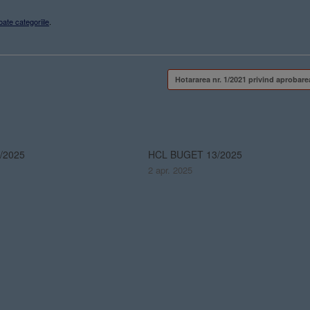
oate categoriile
.
Hotararea nr. 1/2021 privind aproba
/2025
HCL BUGET 13/2025
2 apr. 2025