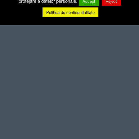
protejare a datelor personale.
Accept
Reject
Politica de confidentialitate