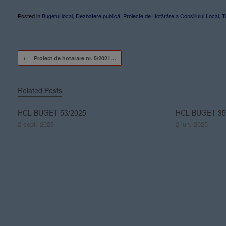
Posted in
Bugetul local
,
Dezbatere publică
,
Proiecte de Hotărâre a Consiliului Local
,
T
Post navigation
←
Proiect de hotarare nr. 5/2021…
Related Posts
HCL BUGET 53/2025
HCL BUGET 35
2 sept. 2025
2 iun. 2025