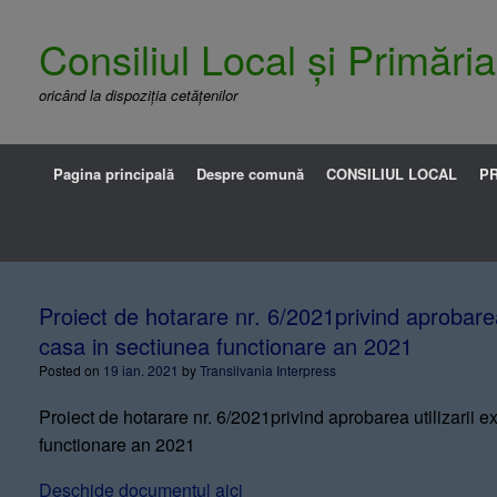
Consiliul Local și Primăr
oricând la dispoziția cetățenilor
Pagina principală
Despre comună
CONSILIUL LOCAL
PR
Proiect de hotarare nr. 6/2021privind aprobarea
casa in sectiunea functionare an 2021
Posted on
19 ian. 2021
by
Transilvania Interpress
Proiect de hotarare nr. 6/2021privind aprobarea utilizarii 
functionare an 2021
Deschide documentul aici