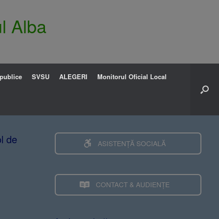
l Alba
 publice
SVSU
ALEGERI
Monitorul Oficial Local
ol de
ASISTENȚĂ SOCIALĂ
CONTACT & AUDIENȚE