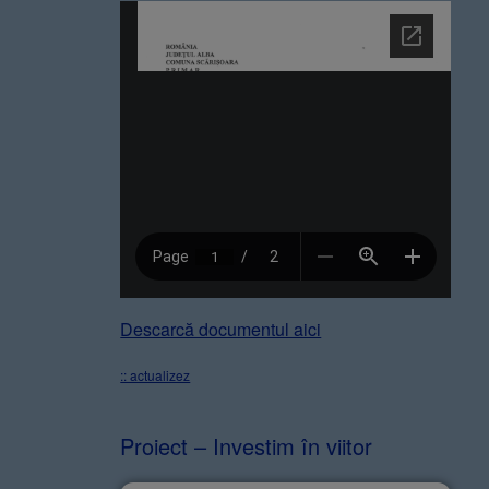
Descarcă documentul aici
:: actualizez
Proiect – Investim în viitor