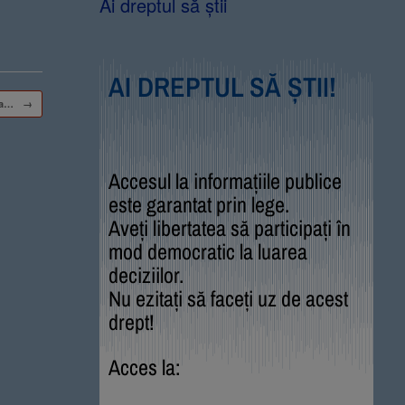
Ai dreptul să știi
AI DREPTUL SĂ ȘTII!
rea…
→
Accesul la informațiile publice
este garantat prin lege.
Aveți libertatea să participați în
mod democratic la luarea
deciziilor.
Nu ezitați să faceți uz de acest
drept!
Acces la: