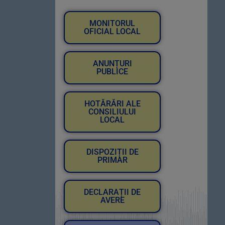
MONITORUL
OFICIAL LOCAL
ANUNȚURI
PUBLICE
HOTĂRĂRI ALE
CONSILIULUI
LOCAL
DISPOZIȚII DE
PRIMAR
DECLARAȚII DE
AVERE