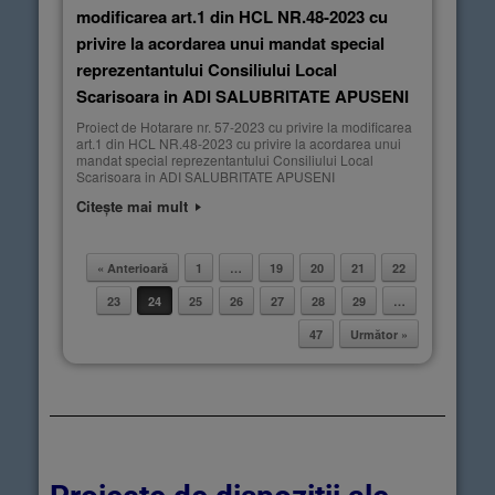
modificarea art.1 din HCL NR.48-2023 cu
privire la acordarea unui mandat special
reprezentantului Consiliului Local
Scarisoara in ADI SALUBRITATE APUSENI
Proiect de Hotarare nr. 57-2023 cu privire la modificarea
art.1 din HCL NR.48-2023 cu privire la acordarea unui
mandat special reprezentantului Consiliului Local
Scarisoara in ADI SALUBRITATE APUSENI
Citește mai mult
« Anterioară
1
…
19
20
21
22
Post navigation
23
24
25
26
27
28
29
…
47
Următor »