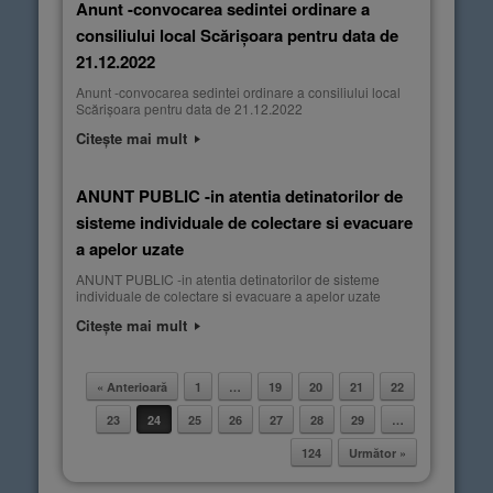
Anunt -convocarea sedintei ordinare a
consiliului local Scărișoara pentru data de
21.12.2022
Anunt -convocarea sedintei ordinare a consiliului local
Scărișoara pentru data de 21.12.2022
Citește mai mult
ANUNT PUBLIC -in atentia detinatorilor de
sisteme individuale de colectare si evacuare
a apelor uzate
ANUNT PUBLIC -in atentia detinatorilor de sisteme
individuale de colectare si evacuare a apelor uzate
Citește mai mult
« Anterioară
1
…
19
20
21
22
Post navigation
23
24
25
26
27
28
29
…
124
Următor »