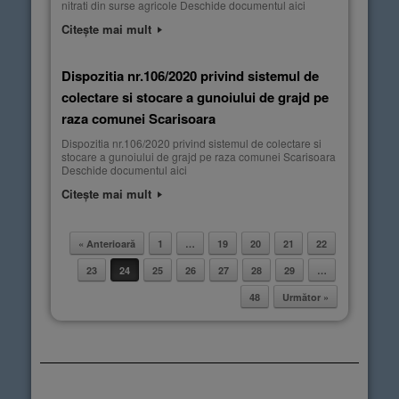
nitrati din surse agricole Deschide documentul aici
Citește mai mult
Dispozitia nr.106/2020 privind sistemul de
colectare si stocare a gunoiului de grajd pe
raza comunei Scarisoara
Dispozitia nr.106/2020 privind sistemul de colectare si
stocare a gunoiului de grajd pe raza comunei Scarisoara
Deschide documentul aici
Citește mai mult
« Anterioară
1
…
19
20
21
22
Post navigation
23
24
25
26
27
28
29
…
48
Următor »