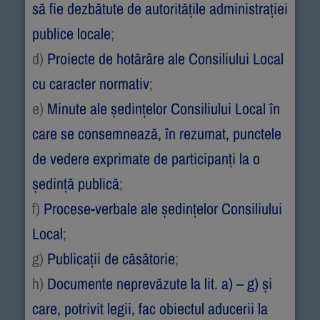
să fie dezbătute de autorităţile administraţiei
publice locale
;
d)
Proiecte de hotărâre ale Consiliului Local
cu caracter normativ
;
e)
Minute ale ședințelor Consiliului Local în
care se consemnează, în rezumat, punctele
de vedere exprimate de participanţi la o
şedinţă publică
;
f)
Procese-verbale ale şedinţelor Consiliului
Local
;
g)
Publicaţii de căsătorie
;
h)
Documente neprevăzute la lit. a) – g) şi
care, potrivit legii, fac obiectul aducerii la