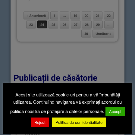
« Anterioară
1
…
19
20
21
22
Post navigation
23
24
25
26
27
28
29
…
40
Următor »
Publicații de căsătorie
Acest site utilizează cookie-uri pentru a vă îmbunătăți
utilizarea. Continuînd navigarea vă exprimați acordul cu
politica noastră de protejare a datelor personale.
Accept
It seems we can’t find what you’re looking
for. Perhaps searching can help.
Reject
Politica de confidentialitate