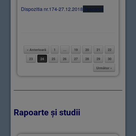
Dispozitia nr.174-27.12.2018
Descarcă
« Anterioară
1
…
19
20
21
22
Post navigation
23
24
25
26
27
28
29
30
Următor »
Rapoarte și studii