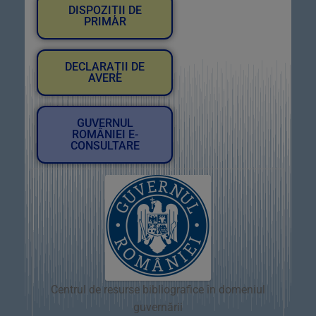
DISPOZIȚII DE
PRIMAR
DECLARAȚII DE
AVERE
GUVERNUL
ROMÂNIEI E-
CONSULTARE
Centrul de resurse bibliografice în domeniul
guvernării