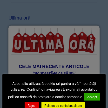
Ultima oră
CELE MAI RECENTE ARTICOLE
informează-te ca să știi!
Acest site utilizează cookie-uri pentru a vă îmbunătăți
utilizarea. Continuînd navigarea vă exprimați acordul cu
Articole recente
politica noastră de protejare a datelor personale.
Accept
Reject
Politica de confidentialitate
Hotararea nr.52-2026
5 aug. 2026