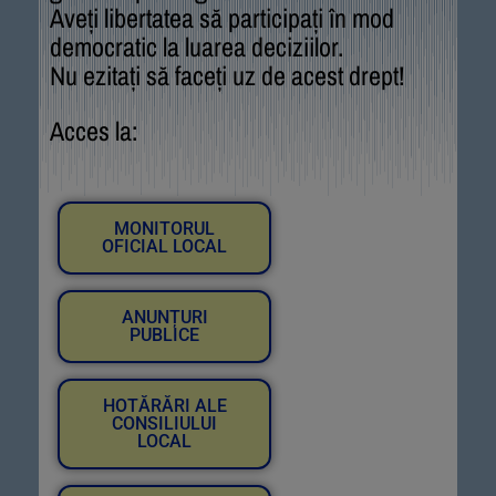
Aveți libertatea să participați în mod
democratic la luarea deciziilor.
Nu ezitați să faceți uz de acest drept!
Acces la:
MONITORUL
OFICIAL LOCAL
ANUNȚURI
PUBLICE
HOTĂRĂRI ALE
CONSILIULUI
LOCAL