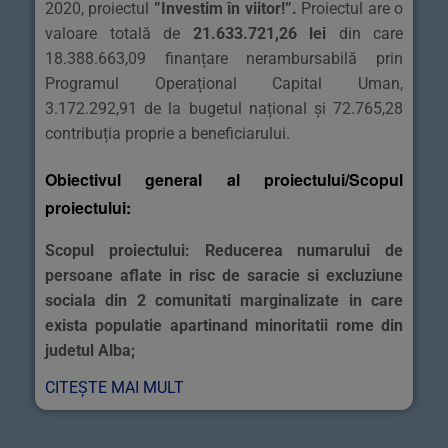
2020, proiectul
”Investim în viitor!”
.
Proiectul are o
valoare totală de
21.633.721,26 lei
din care
18.388.663,09 finanțare nerambursabilă prin
Programul Operațional Capital Uman,
3.172.292,91 de la bugetul național și 72.765,28
contribuția proprie a beneficiarului.
Obiectivul general al proiectului/Scopul
proiectului:
Scopul proiectului: Reducerea numarului de
persoane aflate in risc de saracie si excluziune
sociala din 2 comunitati marginalizate in care
exista populatie apartinand minoritatii rome din
judetul Alba;
CITEȘTE MAI MULT