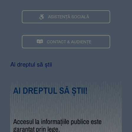
ASISTENȚĂ SOCIALĂ
CONTACT & AUDIENȚE
Ai dreptul să știi
AI DREPTUL SĂ ȘTII!
Accesul la informațiile publice este
garantat prin lege.