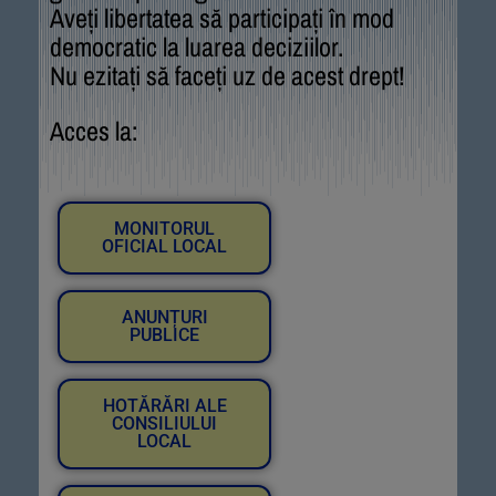
Aveți libertatea să participați în mod
democratic la luarea deciziilor.
Nu ezitați să faceți uz de acest drept!
Acces la:
MONITORUL
OFICIAL LOCAL
ANUNȚURI
PUBLICE
HOTĂRĂRI ALE
CONSILIULUI
LOCAL