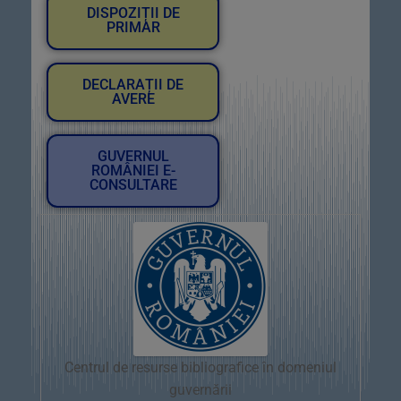
DISPOZIȚII DE
PRIMAR
DECLARAȚII DE
AVERE
GUVERNUL
ROMÂNIEI E-
CONSULTARE
Centrul de resurse bibliografice în domeniul
guvernării