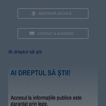
ASISTENȚĂ SOCIALĂ
CONTACT & AUDIENȚE
Ai dreptul să știi
AI DREPTUL SĂ ȘTII!
Accesul la informațiile publice este
garantat prin lege.