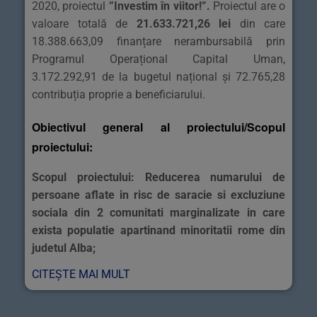
2020, proiectul
”Investim în viitor!”
.
Proiectul are o
valoare totală de
21.633.721,26 lei
din care
18.388.663,09 finanțare nerambursabilă prin
Programul Operațional Capital Uman,
3.172.292,91 de la bugetul național și 72.765,28
contribuția proprie a beneficiarului.
Obiectivul general al proiectului/Scopul
proiectului:
Scopul proiectului: Reducerea numarului de
persoane aflate in risc de saracie si excluziune
sociala din 2 comunitati marginalizate in care
exista populatie apartinand minoritatii rome din
judetul Alba;
CITEȘTE MAI MULT