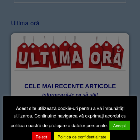
Ultima oră
CELE MAI RECENTE ARTICOLE
informează-te ca să știi!
Acest site utilizează cookie-uri pentru a vă îmbunătăți
utilizarea. Continuînd navigarea vă exprimați acordul cu
Articole recente
politica noastră de protejare a datelor personale.
Accept
Reject
Politica de confidentialitate
Hotararea nr.52-2026
5 aug. 2026