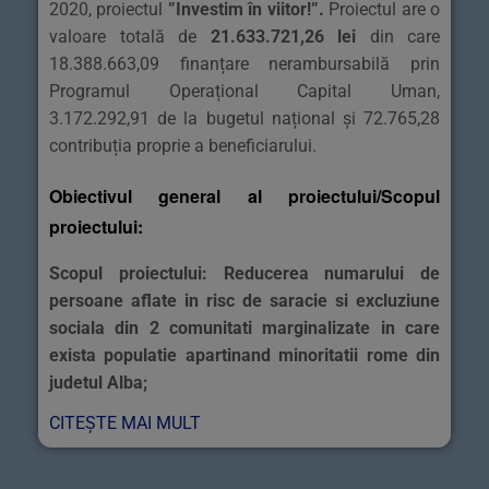
2020, proiectul
”Investim în viitor!”
.
Proiectul are o
valoare totală de
21.633.721,26 lei
din care
18.388.663,09 finanțare nerambursabilă prin
Programul Operațional Capital Uman,
3.172.292,91 de la bugetul național și 72.765,28
contribuția proprie a beneficiarului.
Obiectivul general al proiectului/Scopul
proiectului:
Scopul proiectului: Reducerea numarului de
persoane aflate in risc de saracie si excluziune
sociala din 2 comunitati marginalizate in care
exista populatie apartinand minoritatii rome din
judetul Alba;
CITEȘTE MAI MULT