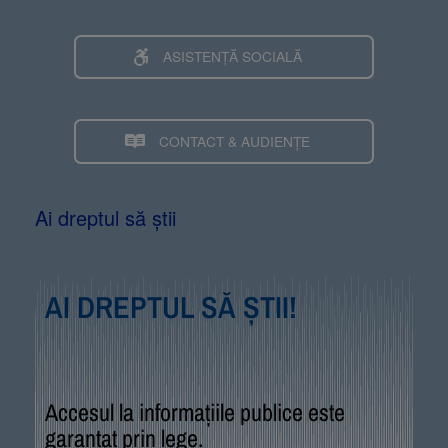
ASISTENȚĂ SOCIALĂ
CONTACT & AUDIENȚE
Ai dreptul să știi
AI DREPTUL SĂ ȘTII!
Accesul la informațiile publice este
garantat prin lege.