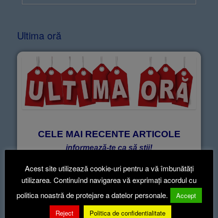
Ultima oră
CELE MAI RECENTE ARTICOLE
informează-te ca să știi!
Acest site utilizează cookie-uri pentru a vă îmbunătăți
utilizarea. Continuînd navigarea vă exprimați acordul cu
Articole recente
politica noastră de protejare a datelor personale.
Accept
Reject
Politica de confidentialitate
Hotararea nr.52-2026
5 aug. 2026