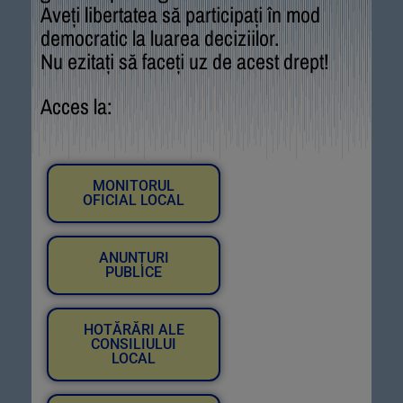
Aveți libertatea să participați în mod
democratic la luarea deciziilor.
Nu ezitați să faceți uz de acest drept!
Acces la:
MONITORUL
OFICIAL LOCAL
ANUNȚURI
PUBLICE
HOTĂRĂRI ALE
CONSILIULUI
LOCAL