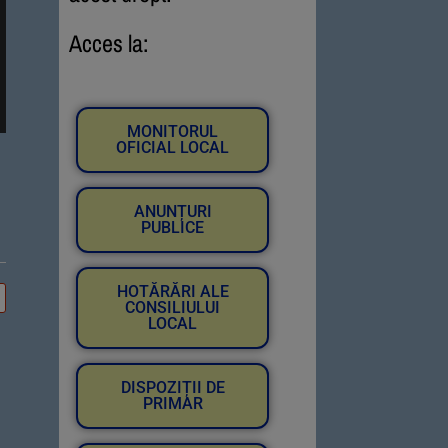
Acces la:
MONITORUL
OFICIAL LOCAL
ANUNȚURI
PUBLICE
HOTĂRĂRI ALE
CONSILIULUI
LOCAL
DISPOZIȚII DE
PRIMAR