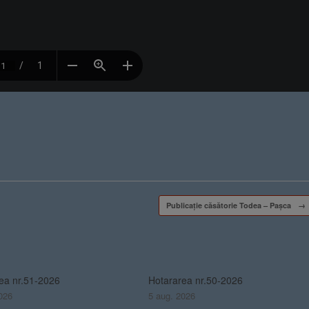
Publicație căsătorie Todea – Pașca
→
ea nr.51-2026
Hotararea nr.50-2026
026
5 aug. 2026