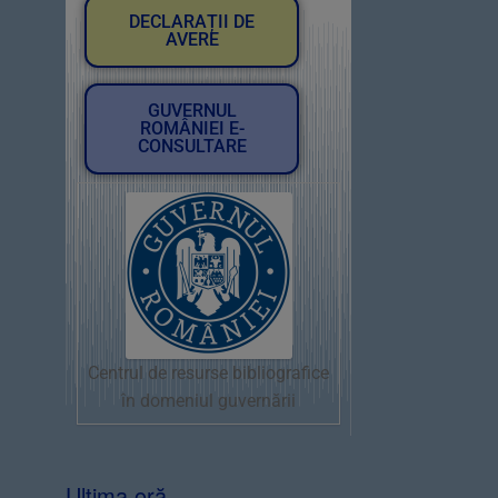
DECLARAȚII DE
AVERE
GUVERNUL
ROMÂNIEI E-
CONSULTARE
Centrul de resurse bibliografice
în domeniul guvernării
Ultima oră