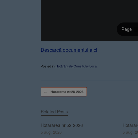
Descarcă documentul aici
Posted in
Hotărâri ale Consiliului Local
.
Post navigation
←
Hotararea nr.28-2026
Related Posts
Hotararea nr.52-2026
Hotarar
5 aug. 2026
5 aug. 2