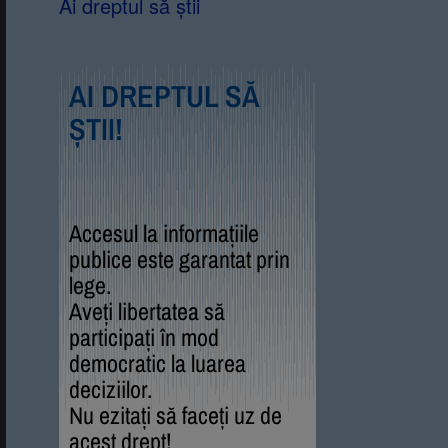
Ai dreptul să știi
AI DREPTUL SĂ
ȘTII!
Accesul la informațiile
publice este garantat prin
lege.
Aveți libertatea să
participați în mod
democratic la luarea
deciziilor.
Nu ezitați să faceți uz de
acest drept!