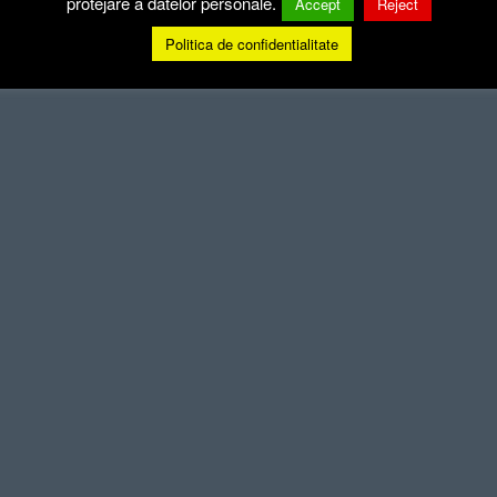
protejare a datelor personale.
Accept
Reject
Politica de confidentialitate