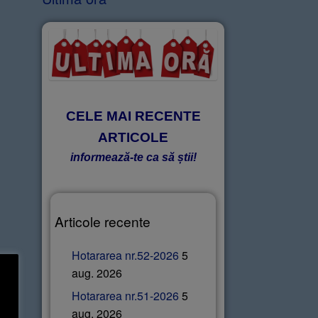
CELE MAI RECENTE
ARTICOLE
informează-te ca să știi!
Articole recente
Hotararea nr.52-2026
5
aug. 2026
Hotararea nr.51-2026
5
aug. 2026