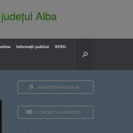
 județul Alba
online
Informații publice
SVSU
ASISTENȚĂ SOCIALĂ
CONTACT & AUDIENȚE