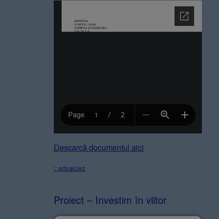
Descarcă documentul aici
:: actualizez
Proiect – Investim în viitor