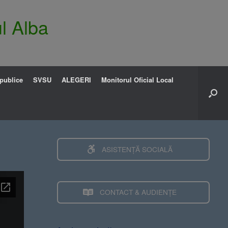
l Alba
 publice
SVSU
ALEGERI
Monitorul Oficial Local
ASISTENȚĂ SOCIALĂ
CONTACT & AUDIENȚE