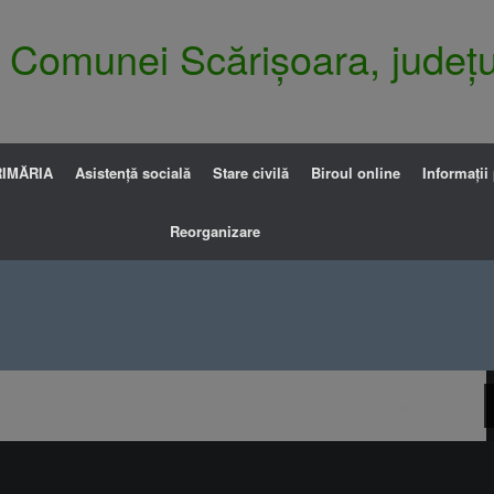
ia Comunei Scărișoara, județu
IMĂRIA
Asistență socială
Stare civilă
Biroul online
Informații
Reorganizare