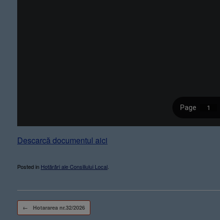
Descarcă documentul aici
Posted in
Hotărâri ale Consiliului Local
.
Post navigation
←
Hotararea nr.32/2026