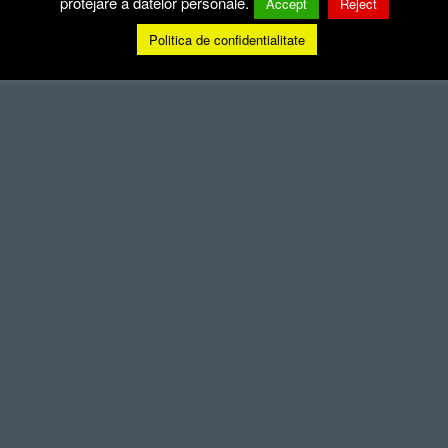
protejare a datelor personale.
Accept
Reject
Politica de confidentialitate