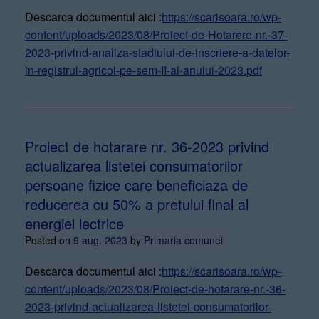
Descarca documentul aici :
https://scarisoara.ro/wp-
content/uploads/2023/08/Proiect-de-Hotarere-nr.-37-
2023-privind-analiza-stadiului-de-inscriere-a-datelor-
in-registrul-agricol-pe-sem-II-al-anului-2023.pdf
Proiect de hotarare nr. 36-2023 privind
actualizarea listetei consumatorilor
persoane fizice care beneficiaza de
reducerea cu 50% a pretului final al
energiei lectrice
Posted on
9 aug. 2023
by
Primaria comunei
Descarca documentul aici :
https://scarisoara.ro/wp-
content/uploads/2023/08/Proiect-de-hotarare-nr.-36-
2023-privind-actualizarea-listetei-consumatorilor-