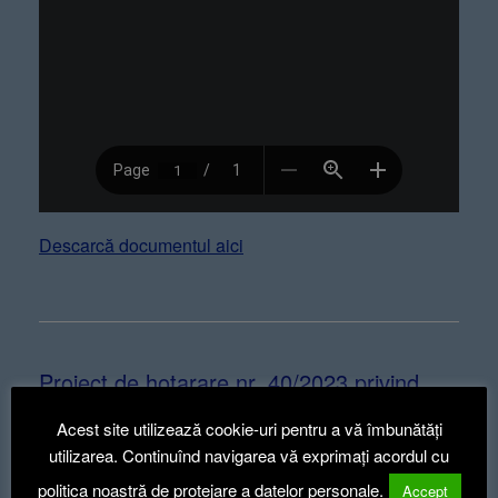
Descarcă documentul aici
Proiect de hotarare nr. 40/2023 privind
ajustarea tarifelor pentru prestarea
Acest site utilizează cookie-uri pentru a vă îmbunătăți
serviciului public de salubrizare
utilizarea. Continuînd navigarea vă exprimați acordul cu
Posted on
3 oct. 2023
by
Primaria comunei
politica noastră de protejare a datelor personale.
Accept