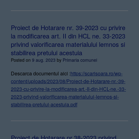
Proiect de Hotarare nr. 39-2023 cu privire
la modificarea art. II din HCL ne. 33-2023
privind valorificarea materialului lemnos si
stabilirea pretului acestuia
Posted on
9 aug. 2023
by
Primaria comunei
Descarca documentul aici :
https://scarisoara.ro/wp-
content/uploads/2023/08/Proiect-de-Hotarare-nr.-39-
2023-cu-privire-la-modificarea-art.-II-din-HCL-ne.-33-
2023-privind-valorificarea-materialului-lemnos-si-
stabilirea-pretului-acestuia.pdf
Proiect de Hotarare nr.38-2023 privind