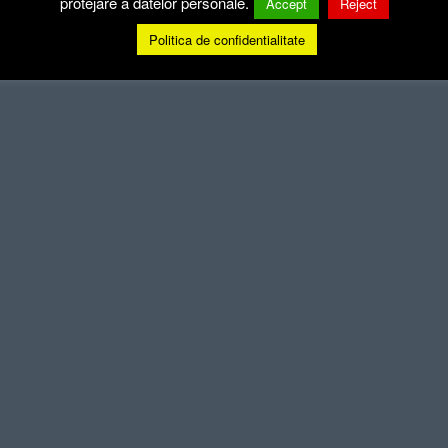
protejare a datelor personale.
Accept
Reject
Politica de confidentialitate