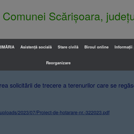
ia Comunei Scărișoara, județu
IMĂRIA
Asistență socială
Stare civilă
Biroul online
Informații
Reorganizare
ea solicitării de trecere a terenurilor care se regă
t/uploads/2023/07/Proiect-de-hotarare-nr.-322023.pdf