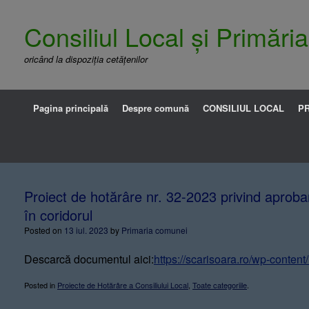
Consiliul Local și Primăr
oricând la dispoziția cetățenilor
Pagina principală
Despre comună
CONSILIUL LOCAL
PR
Proiect de hotărâre nr. 32-2023 privind aprobar
în coridorul
Posted on
13 iul. 2023
by
Primaria comunei
Descarcă documentul aici:
https://scarisoara.ro/wp-conten
Posted in
Proiecte de Hotărâre a Consiliului Local
,
Toate categoriile
.