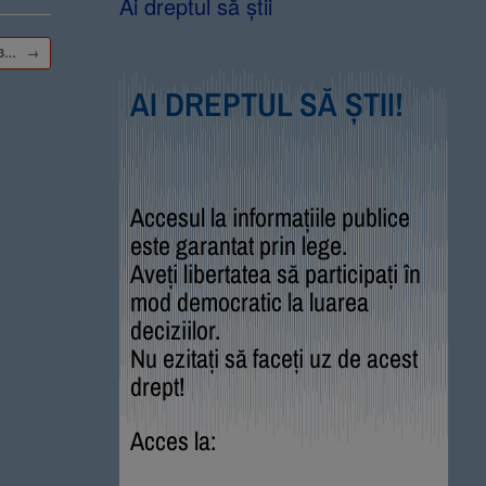
Ai dreptul să știi
023…
→
AI DREPTUL SĂ ȘTII!
Accesul la informațiile publice
este garantat prin lege.
Aveți libertatea să participați în
mod democratic la luarea
deciziilor.
Nu ezitați să faceți uz de acest
drept!
Acces la: