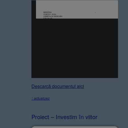
Descarcă documentul aici
:: actualizez
Proiect – Investim în viitor