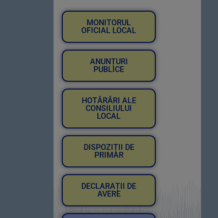
MONITORUL
OFICIAL LOCAL
ANUNȚURI
PUBLICE
HOTĂRĂRI ALE
CONSILIULUI
LOCAL
DISPOZIȚII DE
PRIMAR
DECLARAȚII DE
AVERE