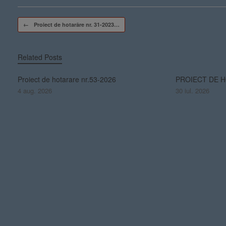
Post navigation
←
Proiect de hotarâre nr. 31-2023…
Related Posts
Proiect de hotarare nr.53-2026
PROIECT DE H
4 aug. 2026
30 iul. 2026