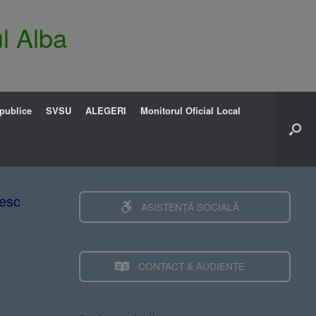
l Alba
 publice
SVSU
ALEGERI
Monitorul Oficial Local
sesc
ASISTENȚĂ SOCIALĂ
CONTACT & AUDIENȚE