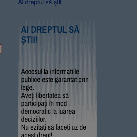
Ai dreptul să știi
AI DREPTUL SĂ
ȘTII!
Accesul la informațiile
publice este garantat prin
lege.
Aveți libertatea să
participați în mod
democratic la luarea
deciziilor.
Nu ezitați să faceți uz de
acest drept!