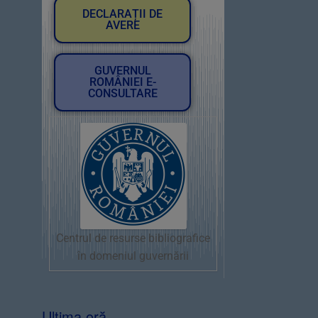
DECLARAȚII DE
AVERE
GUVERNUL
ROMÂNIEI E-
CONSULTARE
Centrul de resurse bibliografice
în domeniul guvernării
Ultima oră