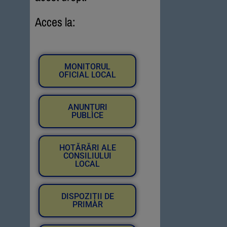
Acces la:
MONITORUL
OFICIAL LOCAL
ANUNȚURI
PUBLICE
HOTĂRĂRI ALE
CONSILIULUI
LOCAL
DISPOZIȚII DE
PRIMAR