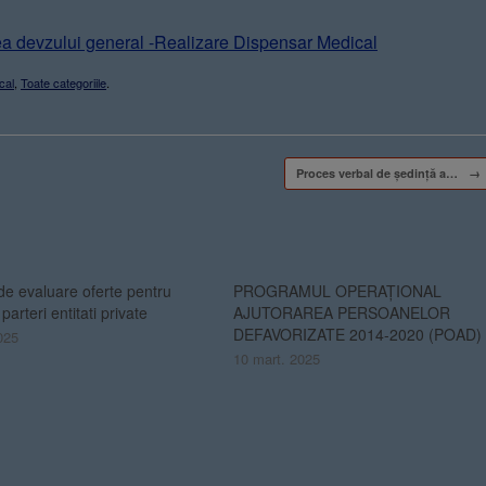
ea devzului general -Realizare Dispensar Medical
cal
,
Toate categoriile
.
Proces verbal de ședință a…
→
de evaluare oferte pentru
PROGRAMUL OPERAȚIONAL
 parteri entitati private
AJUTORAREA PERSOANELOR
DEFAVORIZATE 2014-2020 (POAD)
025
10 mart. 2025