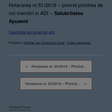
Hotararea nr.51/2019 – privind primirea de
noi membri in ADI –
Salubritatea
Apuseni
Deschide documentul aici
Posted in
Hotărâri ale Consiliului Local
,
Toate categoriile
.
Post navigation
←
Hotararea nr. 50/2019 – Privind…
Hotararea nr. 52/2019 – Privind…
→
Related Posts