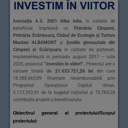
Asociația A.S. 2001 Alba Iulia
, în calitate de
beneficiar, împreună cu
Primăria Cîmpeni,
Primăria Scărișoara, Clubul de Ecologie și Turism
Montan ALBAMONT
și
Școlile gimnaziale din
Cîmpeni și Scărișoara
în calitate de parteneri,
implementează în perioada august 2017 – iulie
2020, proiectul
”Investim în viitor!”
.
Proiectul are o
valoare totală de
21.633.721,26 lei
din care
18.388.663,09 finanțare nerambursabilă prin
Programul Operațional Capital Uman,
3.172.292,91 de la bugetul național și 72.765,28
contribuția proprie a beneficiarului.
Obiectivul general al proiectului/Scopul
proiectului: