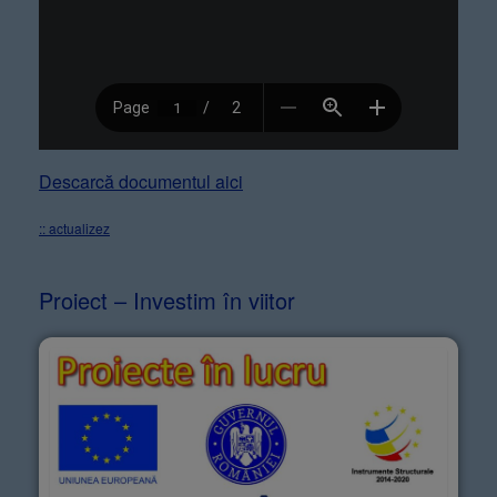
Descarcă documentul aici
:: actualizez
Proiect – Investim în viitor