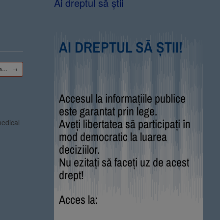
Ai dreptul să știi
AI DREPTUL SĂ ȘTII!
rea…
→
Accesul la informațiile publice
este garantat prin lege.
Aveți libertatea să participați în
medical
mod democratic la luarea
deciziilor.
Nu ezitați să faceți uz de acest
drept!
Acces la: