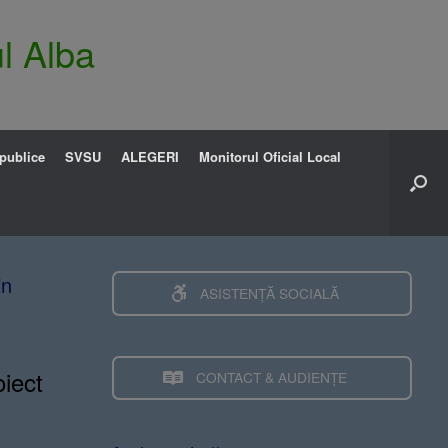
l Alba
 publice
SVSU
ALEGERI
Monitorul Oficial Local
in
ASISTENȚĂ SOCIALĂ
oiect
CONTACT & AUDIENȚE