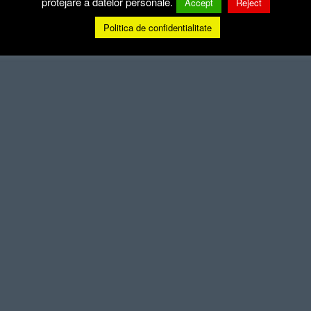
protejare a datelor personale.
Accept
Reject
Politica de confidentialitate