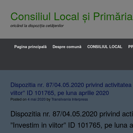
Consiliul Local și Primăr
oricând la dispoziția cetățenilor
Pagina principală
Despre comună
CONSILIUL LOCAL
PR
Dispozitia nr. 87/04.05.2020 privind activitatea
viitor” ID 101765, pe luna aprilie 2020
Posted on
4 mai 2020
by
Transilvania Interpress
Dispozitia nr. 87/04.05.2020 privind act
”Investim in viitor” ID 101765, pe luna a