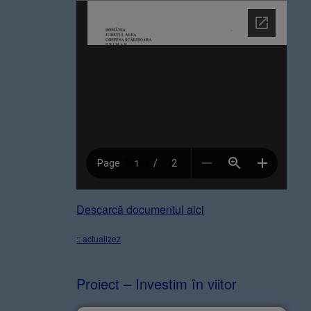
Descarcă documentul aici
:: actualizez
Proiect – Investim în viitor