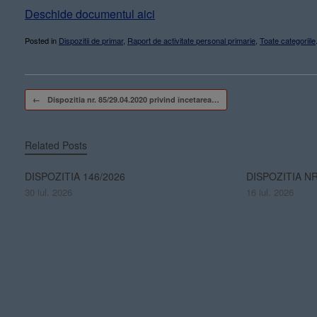
Deschide documentul aici
Posted in
Dispozitii de primar
,
Raport de activitate personal primarie
,
Toate categoriile
Post navigation
←
Dispozitia nr. 85/29.04.2020 privind încetarea…
Related Posts
DISPOZITIA 146/2026
DISPOZITIA NR
30 iul. 2026
16 iul. 2026