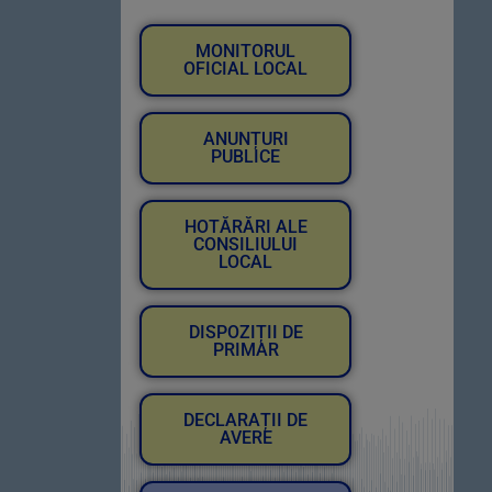
MONITORUL
OFICIAL LOCAL
ANUNȚURI
PUBLICE
HOTĂRĂRI ALE
CONSILIULUI
LOCAL
DISPOZIȚII DE
PRIMAR
DECLARAȚII DE
AVERE