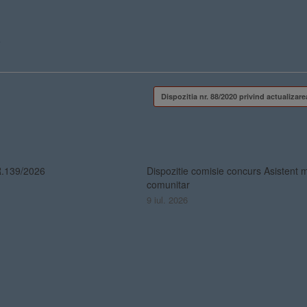
.
Dispozitia nr. 88/2020 privind actualiza
.139/2026
Dispozitie comisie concurs Asistent 
comunitar
9 iul. 2026