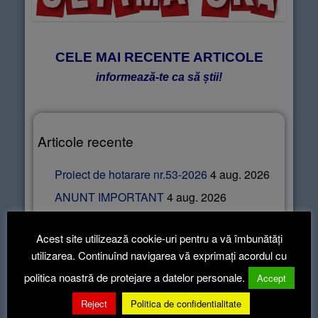
CELE MAI RECENTE ARTICOLE
informează-te ca să știi!
Articole recente
Proiect de hotarare nr.53-2026
4 aug. 2026
ANUNT IMPORTANT
4 aug. 2026
ANUNT FINAL CONCURS ASISTENT
MEDICAL COMUNITAR
3 aug. 2026
Acest site utilizează cookie-uri pentru a vă îmbunătăți
utilizarea. Continuînd navigarea vă exprimați acordul cu
ANUNT DESFASURARE INTERVIU
CONCURS ASISTENT MEDICAL
politica noastră de protejare a datelor personale.
Accept
COMUNITAR
3 aug. 2026
Reject
Politica de confidentialitate