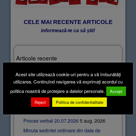
CELE MAI RECENTE ARTICOLE
informează-te ca să știi!
Articole recente
Hotararea nr.52-2026
5 aug. 2026
Acest site utilizează cookie-uri pentru a vă îmbunătăți
utilizarea. Continuînd navigarea vă exprimați acordul cu
Hotararea nr.51-2026
5 aug. 2026
politica noastră de protejare a datelor personale.
Hotararea nr.50-2026
5 aug. 2026
Accept
Hotararea nr.49-2026
5 aug. 2026
Reject
Politica de confidentialitate
Hotararea nr.48-2026
5 aug. 2026
Proces verbal 20.07.2026
5 aug. 2026
Minuta sedintei ordinare din data de