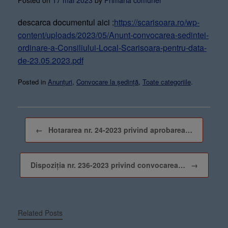
Posted on
17 mai 2023
by
Primaria comunei
descarca documentul aici :
https://scarisoara.ro/wp-
content/uploads/2023/05/Anunt-convocarea-sedintei-
ordinare-a-Consiliului-Local-Scarisoara-pentru-data-
de-23.05.2023.pdf
Posted in
Anunțuri
,
Convocare la ședință
,
Toate categoriile
.
Post navigation
←
Hotararea nr. 24-2023 privind aprobarea…
Dispoziția nr. 236-2023 privind convocarea…
→
Related Posts