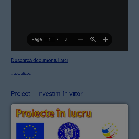
Descarcă documentul aici
:: actualizez
Proiect – Investim în viitor