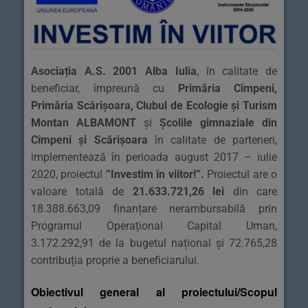
Asociația A.S. 2001 Alba Iulia
, în calitate de
beneficiar, împreună cu
Primăria Cîmpeni,
Primăria Scărișoara, Clubul de Ecologie și Turism
Montan ALBAMONT
și
Școlile gimnaziale din
Cîmpeni și Scărișoara
în calitate de parteneri,
implementează în perioada august 2017 – iulie
2020, proiectul
”Investim în viitor!”
.
Proiectul are o
valoare totală de
21.633.721,26 lei
din care
18.388.663,09 finanțare nerambursabilă prin
Programul Operațional Capital Uman,
3.172.292,91 de la bugetul național și 72.765,28
contribuția proprie a beneficiarului.
Obiectivul general al proiectului/Scopul