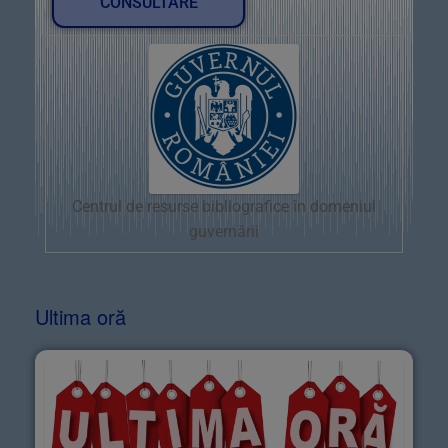
CONSULTARE
Centrul de resurse bibliografice în domeniul
guvernării
Ultima oră