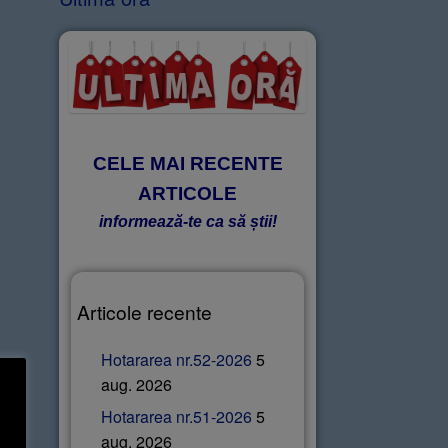
CELE MAI RECENTE
ARTICOLE
informează-te ca să știi!
Articole recente
Hotararea nr.52-2026
5
aug. 2026
Hotararea nr.51-2026
5
aug. 2026