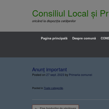
Consiliul Local și 
oricând la dispoziția cetățenilor
Pagina principală
Despre comună
CONS
Anunț important
Posted on
27 sept. 2023
by
Primaria comunei
Posted in
Toate categoriile
.
Post navigation
←
Fișa fondurilor de vânătoare