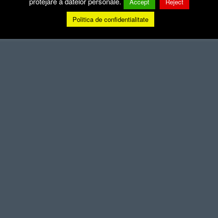
protejare a datelor personale.
Accept
Reject
Politica de confidentialitate