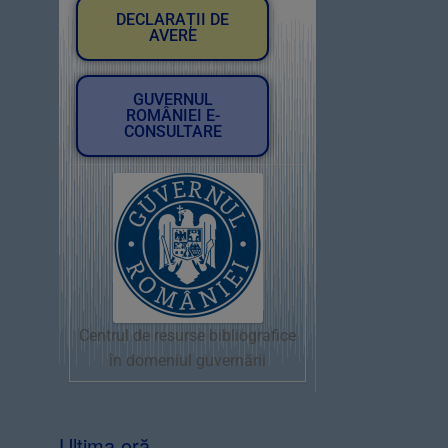
DECLARAȚII DE
AVERE
GUVERNUL
ROMÂNIEI E-
CONSULTARE
Centrul de resurse bibliografice
în domeniul guvernării
Ultima oră