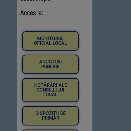
Acces la:
MONITORUL
OFICIAL LOCAL
ANUNȚURI
PUBLICE
HOTĂRĂRI ALE
CONSILIULUI
LOCAL
DISPOZIȚII DE
PRIMAR