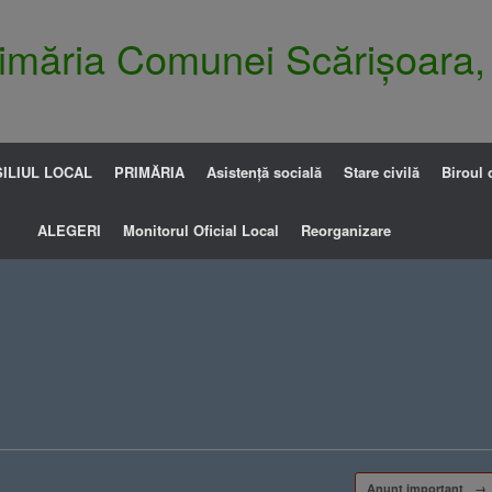
Primăria Comunei Scărișoara,
ILIUL LOCAL
PRIMĂRIA
Asistență socială
Stare civilă
Biroul 
ALEGERI
Monitorul Oficial Local
Reorganizare
Anunt important
→