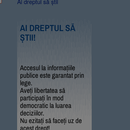
Ai dreptul să știi
AI DREPTUL SĂ
ȘTII!
Accesul la informațiile
publice este garantat prin
lege.
Aveți libertatea să
participați în mod
democratic la luarea
deciziilor.
Nu ezitați să faceți uz de
acest drept!