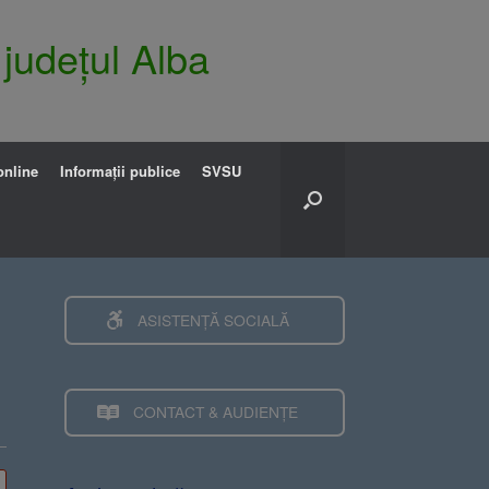
 județul Alba
online
Informații publice
SVSU
ASISTENȚĂ SOCIALĂ
CONTACT & AUDIENȚE