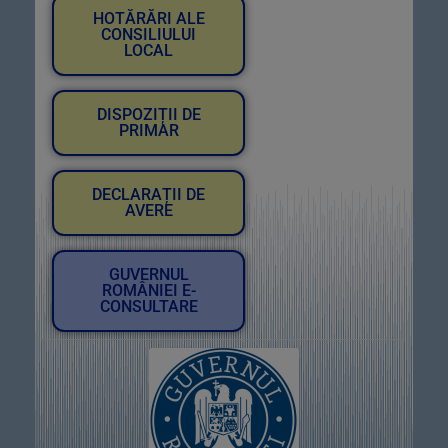
HOTĂRĂRI ALE
CONSILIULUI
LOCAL
DISPOZIȚII DE
PRIMAR
DECLARAȚII DE
AVERE
GUVERNUL
ROMÂNIEI E-
CONSULTARE