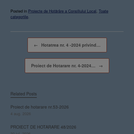
Posted in
Proiecte de Hotărâre a Consiliului Local
,
Toate
categoriile
.
Post navigation
←
Hotatrea nr. 4 -2024 privind…
Proiect de Hotarare nr. 4-2024…
→
Related Posts
Proiect de hotarare nr.53-2026
4 aug. 2026
PROIECT DE HOTARARE 48/2026
30 iul. 2026