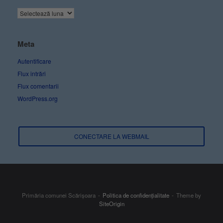
Meta
Autentificare
Flux intrări
Flux comentarii
WordPress.org
CONECTARE LA WEBMAIL
Primăria comunei Scărișoara
Politica de confidențialitate
Theme by
SiteOrigin