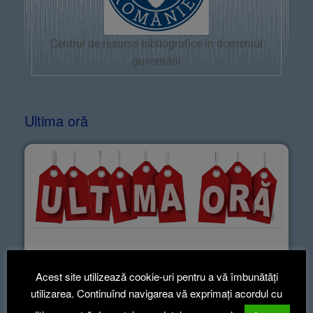
Centrul de resurse bibliografice în domeniul
guvernării
Ultima oră
CELE MAI RECENTE ARTICOLE
Acest site utilizează cookie-uri pentru a vă îmbunătăți
informează-te ca să știi!
utilizarea. Continuînd navigarea vă exprimați acordul cu