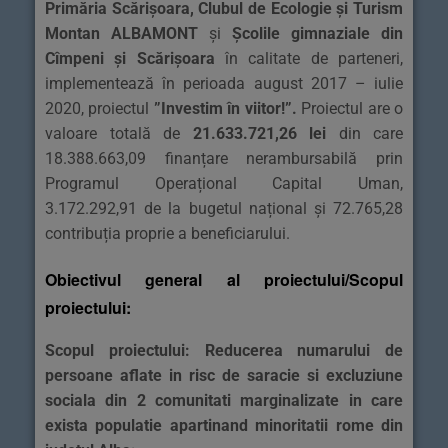
Primăria Scărișoara, Clubul de Ecologie și Turism
Montan ALBAMONT
și
Școlile gimnaziale din
Cîmpeni și Scărișoara
în calitate de parteneri,
implementează în perioada august 2017 – iulie
2020, proiectul
”Investim în viitor!”
.
Proiectul are o
valoare totală de
21.633.721,26 lei
din care
18.388.663,09 finanțare nerambursabilă prin
Programul Operațional Capital Uman,
3.172.292,91 de la bugetul național și 72.765,28
contribuția proprie a beneficiarului.
Obiectivul general al proiectului/Scopul
proiectului:
Scopul proiectului: Reducerea numarului de
persoane aflate in risc de saracie si excluziune
sociala din 2 comunitati marginalizate in care
exista populatie apartinand minoritatii rome din