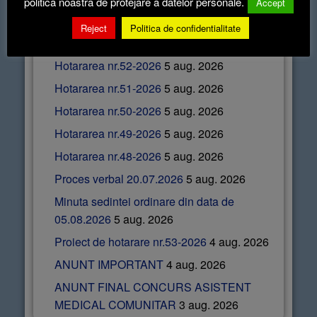
politica noastră de protejare a datelor personale.
Accept
Reject
Politica de confidentialitate
Articole recente
Hotararea nr.52-2026
5 aug. 2026
Hotararea nr.51-2026
5 aug. 2026
Hotararea nr.50-2026
5 aug. 2026
Hotararea nr.49-2026
5 aug. 2026
Hotararea nr.48-2026
5 aug. 2026
Proces verbal 20.07.2026
5 aug. 2026
Minuta sedintei ordinare din data de
05.08.2026
5 aug. 2026
Proiect de hotarare nr.53-2026
4 aug. 2026
ANUNT IMPORTANT
4 aug. 2026
ANUNT FINAL CONCURS ASISTENT
MEDICAL COMUNITAR
3 aug. 2026