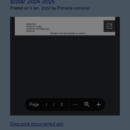
scolar 2024-2025
Posted on
9 ian. 2024
by
Primaria comunei
Descarcă documentul aici