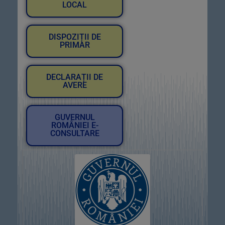
LOCAL
DISPOZIȚII DE
PRIMAR
DECLARAȚII DE
AVERE
GUVERNUL
ROMÂNIEI E-
CONSULTARE