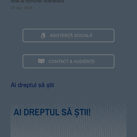
local al comunei Scarisoara
30 apr. 2024
ASISTENȚĂ SOCIALĂ
CONTACT & AUDIENȚE
Ai dreptul să știi
AI DREPTUL SĂ ȘTII!