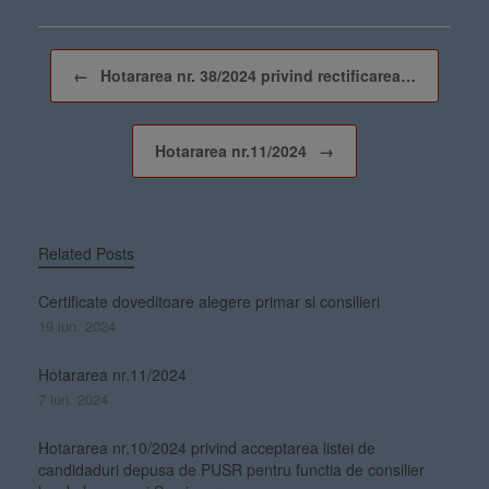
Post navigation
←
Hotararea nr. 38/2024 privind rectificarea…
Hotararea nr.11/2024
→
Related Posts
Certificate doveditoare alegere primar si consilieri
19 iun. 2024
Hotararea nr.11/2024
7 iun. 2024
Hotararea nr.10/2024 privind acceptarea listei de
candidaduri depusa de PUSR pentru functia de consilier