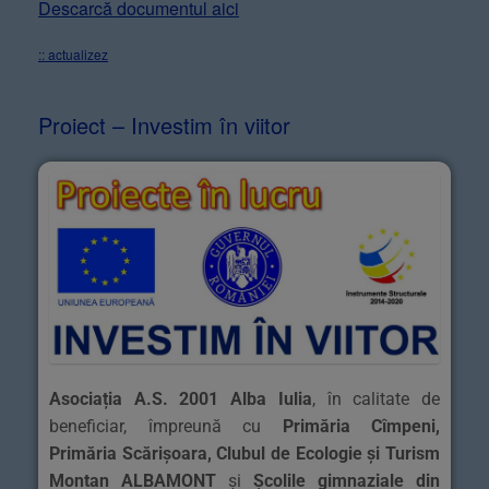
Descarcă documentul aici
:: actualizez
Proiect – Investim în viitor
Asociația A.S. 2001 Alba Iulia
, în calitate de
beneficiar, împreună cu
Primăria Cîmpeni,
Primăria Scărișoara, Clubul de Ecologie și Turism
Montan ALBAMONT
și
Școlile gimnaziale din