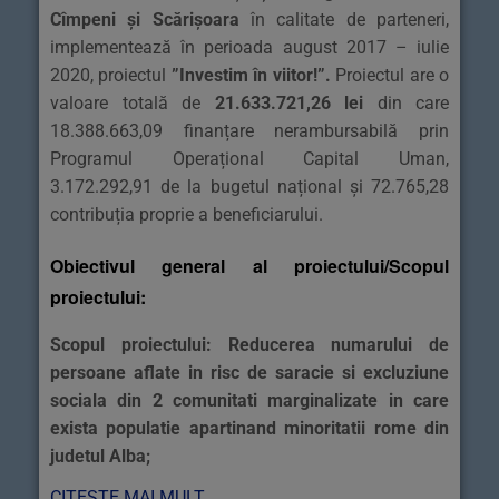
Cîmpeni și Scărișoara
în calitate de parteneri,
implementează în perioada august 2017 – iulie
2020, proiectul
”Investim în viitor!”
.
Proiectul are o
valoare totală de
21.633.721,26 lei
din care
18.388.663,09 finanțare nerambursabilă prin
Programul Operațional Capital Uman,
3.172.292,91 de la bugetul național și 72.765,28
contribuția proprie a beneficiarului.
Obiectivul general al proiectului/Scopul
proiectului:
Scopul proiectului: Reducerea numarului de
persoane aflate in risc de saracie si excluziune
sociala din 2 comunitati marginalizate in care
exista populatie apartinand minoritatii rome din
judetul Alba;
CITEȘTE MAI MULT