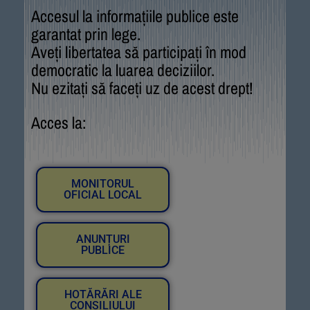
Accesul la informațiile publice este
garantat prin lege.
Aveți libertatea să participați în mod
democratic la luarea deciziilor.
Nu ezitați să faceți uz de acest drept!
Acces la:
MONITORUL
OFICIAL LOCAL
ANUNȚURI
PUBLICE
HOTĂRĂRI ALE
CONSILIULUI