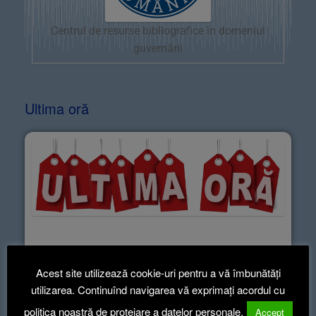
Centrul de resurse bibliografice în domeniul
guvernării
Ultima oră
CELE MAI RECENTE ARTICOLE
Acest site utilizează cookie-uri pentru a vă îmbunătăți
informează-te ca să știi!
utilizarea. Continuînd navigarea vă exprimați acordul cu
politica noastră de protejare a datelor personale.
Accept