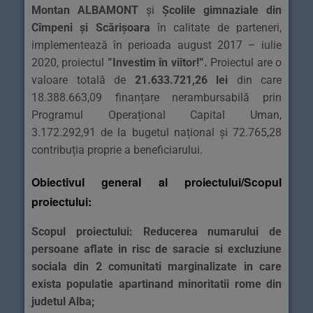
Montan ALBAMONT
și
Școlile gimnaziale din
Cîmpeni și Scărișoara
în calitate de parteneri,
implementează în perioada august 2017 – iulie
2020, proiectul
”Investim în viitor!”
.
Proiectul are o
valoare totală de
21.633.721,26 lei
din care
18.388.663,09 finanțare nerambursabilă prin
Programul Operațional Capital Uman,
3.172.292,91 de la bugetul național și 72.765,28
contribuția proprie a beneficiarului.
Obiectivul general al proiectului/Scopul
proiectului:
Scopul proiectului: Reducerea numarului de
persoane aflate in risc de saracie si excluziune
sociala din 2 comunitati marginalizate in care
exista populatie apartinand minoritatii rome din
judetul Alba;