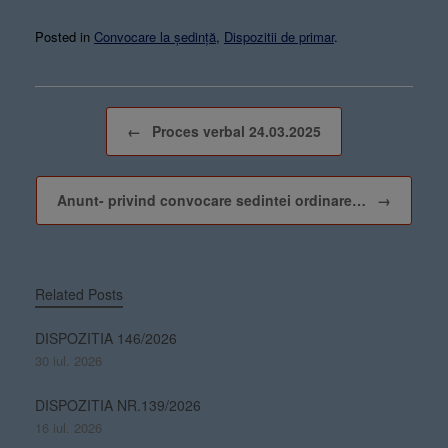
Posted in
Convocare la ședință
,
Dispozitii de primar
.
Post navigation
←
Proces verbal 24.03.2025
Anunt- privind convocare sedintei ordinare…
→
Related Posts
DISPOZITIA 146/2026
30 iul. 2026
DISPOZITIA NR.139/2026
16 iul. 2026