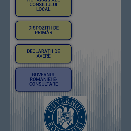
CONSILIULUI
LOCAL
DISPOZIȚII DE
PRIMAR
DECLARAȚII DE
AVERE
GUVERNUL
ROMÂNIEI E-
CONSULTARE