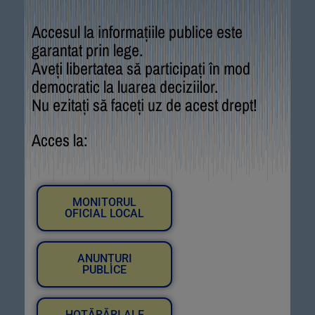
Accesul la informațiile publice este
garantat prin lege.
Aveți libertatea să participați în mod
democratic la luarea deciziilor.
Nu ezitați să faceți uz de acest drept!
Acces la:
MONITORUL
OFICIAL LOCAL
ANUNȚURI
PUBLICE
HOTĂRĂRI ALE