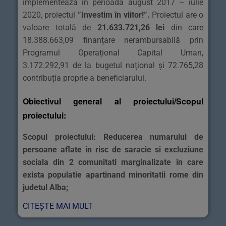
implementează în perioada august 2017 – iulie
2020, proiectul
”Investim în viitor!”
.
Proiectul are o
valoare totală de
21.633.721,26 lei
din care
18.388.663,09 finanțare nerambursabilă prin
Programul Operațional Capital Uman,
3.172.292,91 de la bugetul național și 72.765,28
contribuția proprie a beneficiarului.
Obiectivul general al proiectului/Scopul
proiectului:
Scopul proiectului: Reducerea numarului de
persoane aflate in risc de saracie si excluziune
sociala din 2 comunitati marginalizate in care
exista populatie apartinand minoritatii rome din
judetul Alba;
CITEȘTE MAI MULT