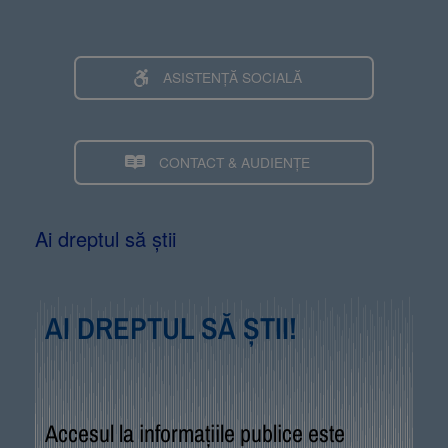
ASISTENȚĂ SOCIALĂ
CONTACT & AUDIENȚE
Ai dreptul să știi
AI DREPTUL SĂ ȘTII!
Accesul la informațiile publice este