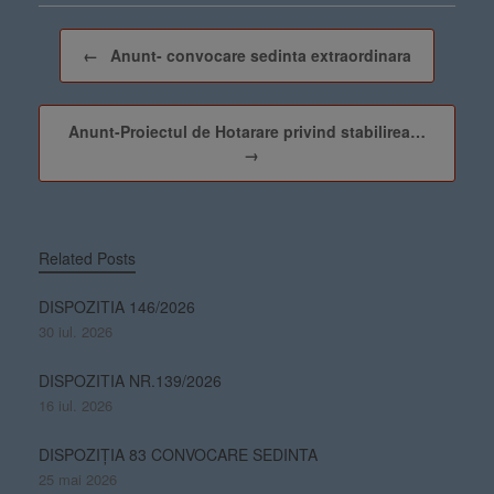
Post navigation
←
Anunt- convocare sedinta extraordinara
Anunt-Proiectul de Hotarare privind stabilirea…
→
Related Posts
DISPOZITIA 146/2026
30 iul. 2026
DISPOZITIA NR.139/2026
16 iul. 2026
DISPOZIȚIA 83 CONVOCARE SEDINTA
25 mai 2026