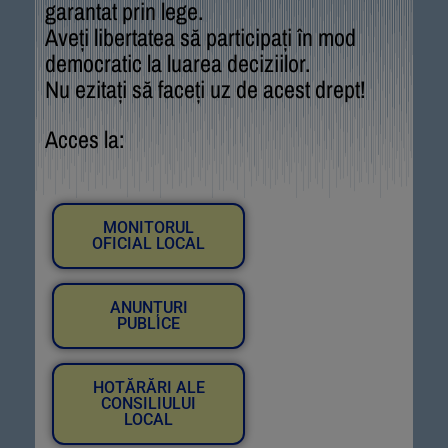
garantat prin lege.
Aveți libertatea să participați în mod
democratic la luarea deciziilor.
Nu ezitați să faceți uz de acest drept!
Acces la:
MONITORUL
OFICIAL LOCAL
ANUNȚURI
PUBLICE
HOTĂRĂRI ALE
CONSILIULUI
LOCAL