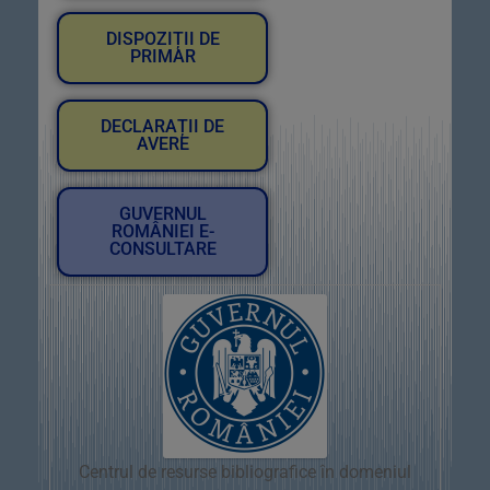
DISPOZIȚII DE
PRIMAR
DECLARAȚII DE
AVERE
GUVERNUL
ROMÂNIEI E-
CONSULTARE
Centrul de resurse bibliografice în domeniul