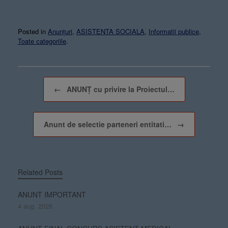
Posted in
Anunțuri
,
ASISTENTA SOCIALA
,
Informatii publice
,
Toate categoriile
.
Post navigation
←
ANUNŢ cu privire la Proiectul…
Anunt de selectie parteneri entitati…
→
Related Posts
ANUNT IMPORTANT
4 aug. 2026