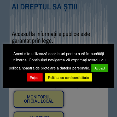
AI DREPTUL SĂ ȘTII!
Accesul la informațiile publice este
garantat prin lege.
Aveți libertatea să participați în mod
democratic la luarea deciziilor.
Acest site utilizează cookie-uri pentru a vă îmbunătăți
Nu ezitați să faceți uz de acest drept!
utilizarea. Continuînd navigarea vă exprimați acordul cu
politica noastră de protejare a datelor personale.
Accept
Acces la:
Reject
Politica de confidentialitate
MONITORUL
OFICIAL LOCAL