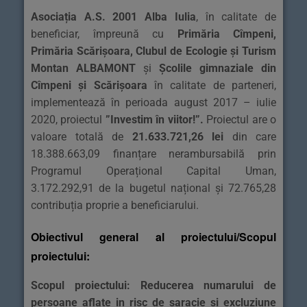
Asociația A.S. 2001 Alba Iulia
, în calitate de
beneficiar, împreună cu
Primăria Cîmpeni,
Primăria Scărișoara, Clubul de Ecologie și Turism
Montan ALBAMONT
și
Școlile gimnaziale din
Cîmpeni și Scărișoara
în calitate de parteneri,
implementează în perioada august 2017 – iulie
2020, proiectul
”Investim în viitor!”
.
Proiectul are o
valoare totală de
21.633.721,26 lei
din care
18.388.663,09 finanțare nerambursabilă prin
Programul Operațional Capital Uman,
3.172.292,91 de la bugetul național și 72.765,28
contribuția proprie a beneficiarului.
Obiectivul general al proiectului/Scopul
proiectului:
Scopul proiectului: Reducerea numarului de
persoane aflate in risc de saracie si excluziune